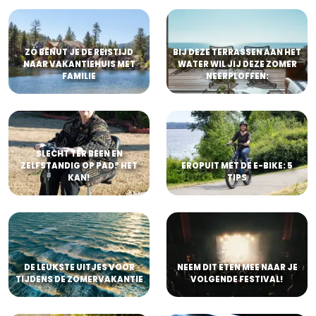
ZÓ BENUT JE DE REISTIJD
BIJ DEZE TERRASSEN AAN HET
NAAR VAKANTIEHUIS MET
WATER WIL JIJ DEZE ZOMER
FAMILIE
NEERPLOFFEN:
SLECHT TER BEEN EN
ZELFSTANDIG OP PAD? HET
EROPUIT MET DE E-BIKE: 5
KAN!
TIPS
DE LEUKSTE UITJES VOOR
NEEM DIT ETEN MEE NAAR JE
TIJDENS DE ZOMERVAKANTIE
VOLGENDE FESTIVAL!