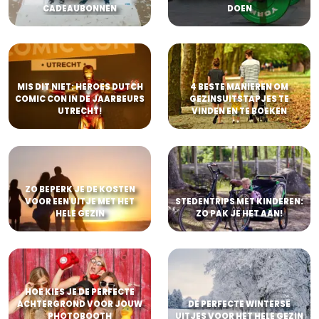
CADEAUBONNEN
DOEN
MIS DIT NIET: HEROES DUTCH
4 BESTE MANIEREN OM
COMIC CON IN DE JAARBEURS
GEZINSUITSTAPJES TE
UTRECHT!
VINDEN EN TE BOEKEN
ZO BEPERK JE DE KOSTEN
VOOR EEN UITJE MET HET
STEDENTRIPS MET KINDEREN:
HELE GEZIN
ZO PAK JE HET AAN!
HOE KIES JE DE PERFECTE
ACHTERGROND VOOR JOUW
DE PERFECTE WINTERSE
PHOTOBOOTH
UITJES VOOR HET HELE GEZIN