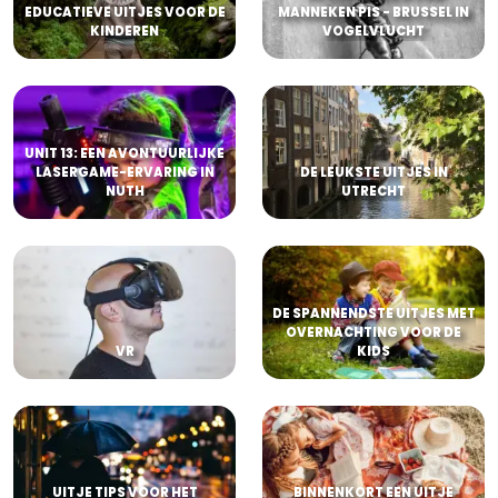
EDUCATIEVE UITJES VOOR DE
MANNEKEN PIS - BRUSSEL IN
KINDEREN
VOGELVLUCHT
UNIT 13: EEN AVONTUURLIJKE
LASERGAME-ERVARING IN
DE LEUKSTE UITJES IN
NUTH
UTRECHT
DE SPANNENDSTE UITJES MET
OVERNACHTING VOOR DE
VR
KIDS
UITJE TIPS VOOR HET
BINNENKORT EEN UITJE