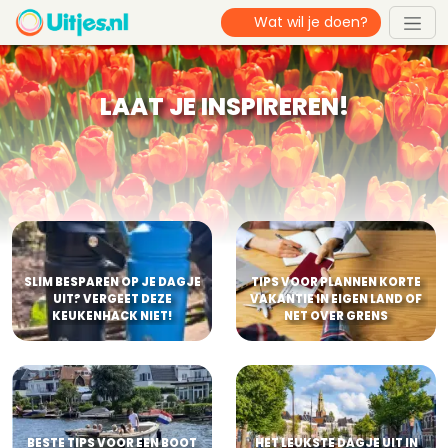
LAAT JE INSPIREREN!
SLIM BESPAREN OP JE DAGJE
TIPS VOOR PLANNEN KORTE
UIT? VERGEET DEZE
VAKANTIE IN EIGEN LAND OF
KEUKENHACK NIET!
NET OVER GRENS
BESTE TIPS VOOR EEN BOOT
HET LEUKSTE DAGJE UIT IN