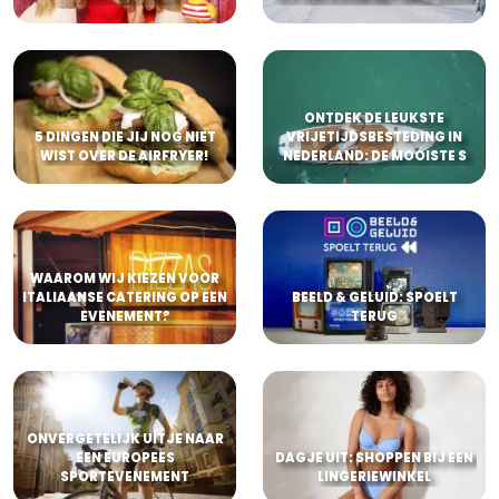
ONTDEK DE LEUKSTE
5 DINGEN DIE JIJ NOG NIET
VRIJETIJDSBESTEDING IN
WIST OVER DE AIRFRYER!
NEDERLAND: DE MOOISTE S
WAAROM WIJ KIEZEN VOOR
ITALIAANSE CATERING OP EEN
BEELD & GELUID: SPOELT
EVENEMENT?
TERUG
ONVERGETELIJK UITJE NAAR
EEN EUROPEES
DAGJE UIT: SHOPPEN BIJ EEN
SPORTEVENEMENT
LINGERIEWINKEL