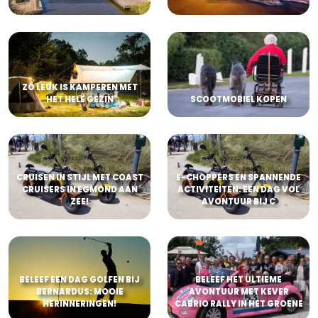
ZO LEUK IS KAMPEREN MET
HET HELE GEZIN
SCOOTMOBIEL KOPEN
CRUISEN IN STIJL MET COAST
E-CHOPPERS EN SPANNENDE
CRUISERS IN EGMOND AAN
ACTIVITEITEN: EEN DAG VOL
ZEE!
AVONTUUR BIJ C
BELEEF EEN DAG GOLFEN BIJ
BELEEF HET ULTIEME
BERNARDUS: MOOIE
AVONTUUR MET KEVER
HERINNERINGEN!
CABRIO RALLY IN HET GROENE