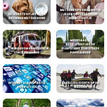
MET DEZE TIPS ORGANISEER
DE LEUKSTE UITJES VOOR
JE EEN ONVERGETELIJK
GEZINNEN MET EEN HOND
BEDRIJFSUITJE
MEERDAAGSE
BEDRIJFSUITJES OP
DIT IS WAAROM KAMPEREN IN
RIJAFSTAND ZIJN STEEDS
ITALIË ZO LEUK IS
POPULAIRDER
INTERNET ALS INSPIRATIE
ZAKELIJKE EVENTS OP DE
VOOR UITJES
WADDEN