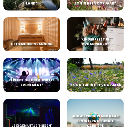
LAND?
ZON IN HET VOORJAAR?
KINDERFEESTJE
ULTIEME ONTSPANNING
ORGANISEREN?
PERFECT GELUID VOOR ELK
EVENEMENT!
LEUK UITJE IN HET VOORJAAR
JOUW SPRINGPLANK NAAR
EEN INTERNATIONALE
JE EIGEN UITJE ‘HUREN’
CARRIÈRE