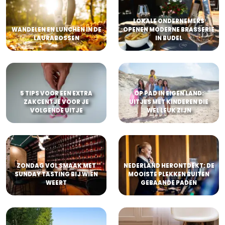
LOKALE ONDERNEMERS
WANDELEN EN LUNCHEN IN DE
OPENEN MODERNE BRASSERIE
LAURABOSSEN
IN BUDEL
5 TIPS VOOR EEN EXTRA
OP PAD IN EIGEN LAND:
ZAKCENTJE VOOR JE
UITJES MET KINDEREN DIE
VOLGENDE UITJE
WEL LEUK ZIJN
ZONDAG VOL SMAAK MET
NEDERLAND HERONTDEKT: DE
SUNDAY TASTING BIJ WIEN
MOOISTE PLEKKEN BUITEN
WEERT
GEBAANDE PADEN