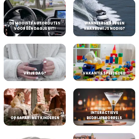
DE MOOISTE AUTOROUTES
WANNEER HEB JE EEN
VOOR EEN DAGJE UIT!
VAARBEWIJS NODIG?
VRIJE DAG?
VAKANTIE SPEELGOED
INTERACTIEVE
OP SAFARI MET KINDEREN
BEDRIJFSBORRELS