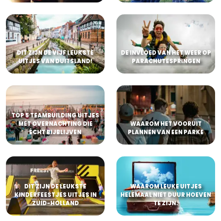
DIT ZIJN DE VIJF LEUKSTE
DE INVLOED VAN HET WEER OP
UITJES VAN DUITSLAND!
PARACHUTESPRINGEN
TOP 5 TEAMBUILDING UITJES
MET OVERNACHTING DIE
WAAROM HET VOORUIT
ÉCHT BIJBLIJVEN
PLANNEN VAN EEN PARKE
DIT ZIJN DE LEUKSTE
WAAROM LEUKE UITJES
KINDERFEESTJES UITJES IN
HELEMAAL NIET DUUR HOEVEN
ZUID-HOLLAND
TE ZIJN.