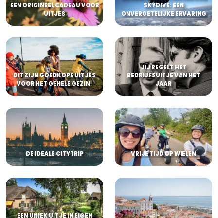
EEN ORIGINEEL CADEAU VOOR
SKYDIVE: EEN
UITJES
ONVERGETELIJKE ERVARING
JIJ REGELT HET
DIT ZIJN GOEDKOPE UITJES
BEDRIJFSUITJE VAN HET
VOOR HET GEHELE GEZIN!
JAAR
DE IDEALE CITYTRIP
VRIJE TIJD OP WIELEN
EEN UNIEK UITJE IN EIGEN