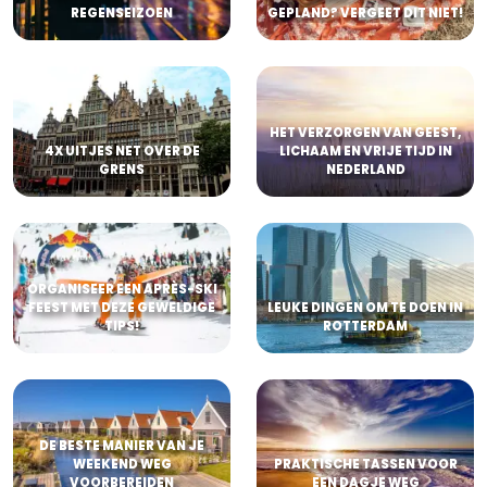
REGENSEIZOEN
GEPLAND? VERGEET DIT NIET!
HET VERZORGEN VAN GEEST,
4X UITJES NET OVER DE
LICHAAM EN VRIJE TIJD IN
GRENS
NEDERLAND
ORGANISEER EEN APRÈS-SKI
FEEST MET DEZE GEWELDIGE
LEUKE DINGEN OM TE DOEN IN
TIPS!
ROTTERDAM
DE BESTE MANIER VAN JE
WEEKEND WEG
PRAKTISCHE TASSEN VOOR
VOORBEREIDEN
EEN DAGJE WEG