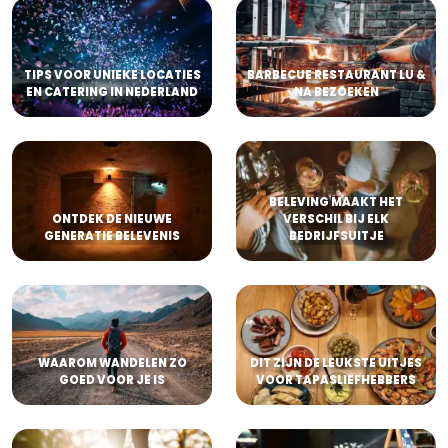
TIPS VOOR UNIEKE LOCATIES
BARBECUE RESTAURANT LU &
EN CATERING IN NEDERLAND
NA BEZOEKEN
BELEVING MAAKT HET
ONTDEK DE NIEUWE
VERSCHIL BIJ ELK
GENERATIE BELEVENIS
BEDRIJFSUITJE
WAAROM WANDELEN ZO
DIT ZIJN DE LEUKSTE UITJES
GOED VOOR JE IS
VOOR TAPASLIEFHEBBERS