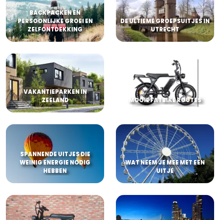
BACKPACKEN EN
PERSOONLIJKE GROEI EN
DE ULTIEME GROEPSUITJES IN
ZELFONTDEKKING
UTRECHT
VAKANTIEPARKEN IN
ZEELAND
MOOIE FATBIKE ROUTES
SPANNENDE UITJES DIE
WEINIG ENERGIE NODIG
WAT NEEM JE MEE MET EEN
HEBBEN
UITJE