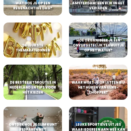
WAT DOE JE OP EEN
AMSTERDAM: EEN BLIK IN HET
REGENACHTIGE DAG?
VERLEDEN
HOE ORGANISEER JE EEN
DE LEUKSTE
ONVERGETELIJK TEAMUITJE
THEMABALLONNEN
OP HET WATER?
DE BESTE FIETSROUTES IN
WAAR MOET JE OP LETTEN BIJ
NEDERLAND EN TIPS VOOR
HET HUREN VAN EEN E-
HET KIEZEN
CHOPPER?
ONTDEK HOE JE SLIM KUNT
LEUKE SPORTIEVE UITJES
BESPAREN MET
WAAR IEDEREEN AAN MEE KAN