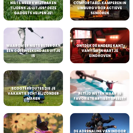
NIETS MEER KWIJTRAKEN
COMFORTABEL KAMPEREN IN
TIJDENS JE UITJES? DEZE
LIMBURG VOOR ACTIEVE
GADGETS HELPEN JE!
SENIOREN
WAAROM ER NIETS BETER DAN
ONTDEK DE ANDERE KANT
EEN GOLFWEEKEND ALS UITJE
VAN FILM IN HARTJE
IS
EINDHOVEN
SCOOTERROUTES DIE JE
VAKANTIE ECHT BIJZONDER
ALTIJD WETEN WAAR JE
MAKEN
FAVORIETE ARTIEST SPEELT?
DE ADRENALINE VAN INDOOR