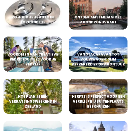
ZO HOUD JE JE AUTO IN
ONTDEK AMSTERDAM MET
TOPCONDITIE
AVONDRONDVAART
VOORDELEN VAN CREATIEVE
VAN STACARAVAN TOT
BEDRIJFSUITJES VOOR JE
VOUWWAGEN: SLIM
BEDRIJF
VERZEKERD ER OP AVONTUUR
HOE PLAN JE EEN
HERFST IS PERFECT VOOR EEN
VERRASSINGSWEEKEND IN
VERBLIJF BIJ BUITENPLAATS
ZEELAND
BEEKHUIZEN