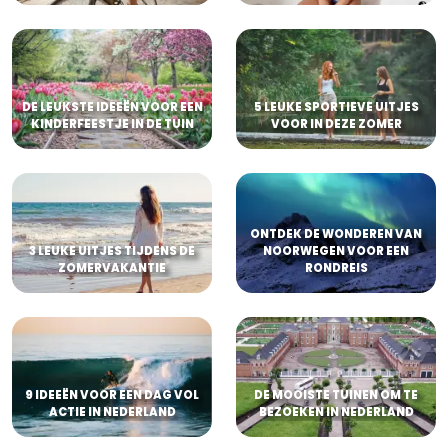
DE LEUKSTE IDEEËN VOOR EEN
5 LEUKE SPORTIEVE UITJES
KINDERFEESTJE IN DE TUIN
VOOR IN DEZE ZOMER
ONTDEK DE WONDEREN VAN
3 LEUKE UITJES TIJDENS DE
NOORWEGEN VOOR EEN
ZOMERVAKANTIE
RONDREIS
9 IDEEËN VOOR EEN DAG VOL
DE MOOISTE TUINEN OM TE
ACTIE IN NEDERLAND
BEZOEKEN IN NEDERLAND