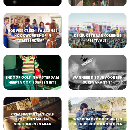
HOE WERKT EEN ITALIAANSE
KOOKWORKSHOP IN
DE LEUKSTE AANKOMENDE
AMSTERDAM?!
FESTIVALS!
INDOOR GOLF IN AMSTERDAM
WANNEER KIES JE VOOR EEN
HEEFT VOOR IEDEREEN IETS
SURFVAKANTIE?
CREATIEVE UITJES: ZELF
TEGELTJES MAKEN,
WAAROM DROOGSCHIETEN
SCHILDEREN EN MEER
JE KRUISBOOG KAN SLOPEN