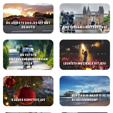
DE LEUKSTE DAGJES UIT MET
DE AUTO
AMSTERDAM LIGHT FESTIVAL
DE VETSTE
FIETSEVENEMENTEN VAN
2024
LEUKSTE MUZIKALE UITJES!
EEN DAGJE NAAR
5 LEUKE KERSTUITJES
SCHEVENINGEN?