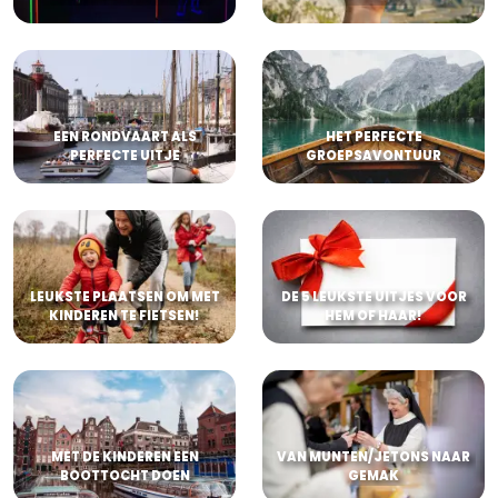
EEN RONDVAART ALS
HET PERFECTE
PERFECTE UITJE
GROEPSAVONTUUR
LEUKSTE PLAATSEN OM MET
DE 5 LEUKSTE UITJES VOOR
KINDEREN TE FIETSEN!
HEM OF HAAR!
MET DE KINDEREN EEN
VAN MUNTEN/JETONS NAAR
BOOTTOCHT DOEN
GEMAK