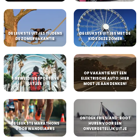
DE LEUKSTE UITJES TIJDENS
DE LEUKSTE UITJES MET DE
DE ZOMERVAKANTIE
KIDS DEZE ZOMER
OP VAKANTIE MET EEN
5 GEWELDIGE SPORTIEVE
ELEKTRISCHE AUTO: HIER
UITJES
MOET JE AAN DENKEN!
ONTDEK FRIESLAND: BOOT
DE LEUKSTE MARATHONS
HUREN VOOR EEN
VOOR WANDELAARS
ONVERGETELIJK UITJE