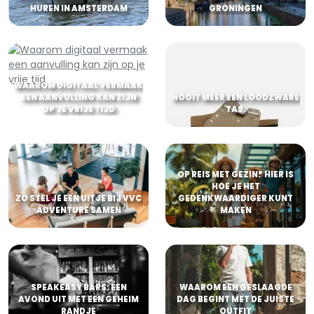
HUREN IN AMSTERDAM
GRONINGEN
WAAROM DIGITAAL VERMAAK
EEN AANVULLING KAN ZIJN
NOOIT MEER EEN LOODZWARE
OP JE VRIJE TIJD
TAS.
OP REIS MET GEZIN? HIER IS
HOE JE HET
ZO STEL JE EEN UITJE BIJ VVC
GEDENKWAARDIGER KUNT
ADVENTURE SAMEN
MAKEN
SPEAKEASY BARS: EEN
WAAROM EEN GESLAAGDE
AVOND UIT MET EEN GEHEIM
DAG BEGINT MET DE JUISTE
RANDJE
OUTFIT