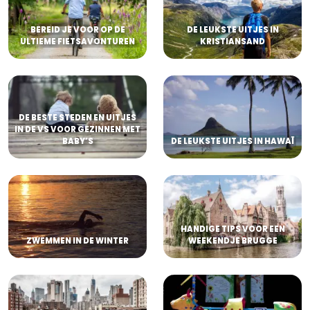
BEREID JE VOOR OP DE
DE LEUKSTE UITJES IN
ULTIEME FIETSAVONTUREN
KRISTIANSAND
DE BESTE STEDEN EN UITJES
IN DE VS VOOR GEZINNEN MET
BABY’S
DE LEUKSTE UITJES IN HAWAÏ
HANDIGE TIPS VOOR EEN
ZWEMMEN IN DE WINTER
WEEKENDJE BRUGGE