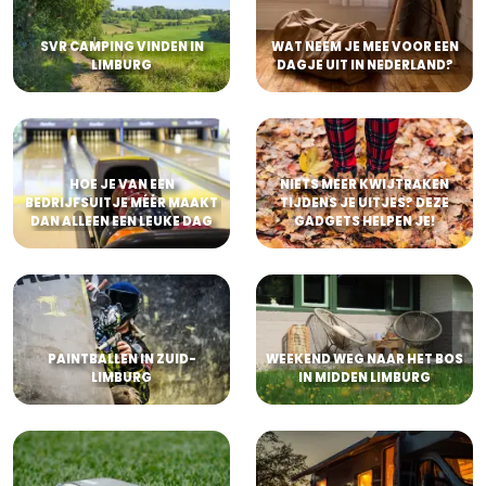
SVR CAMPING VINDEN IN
WAT NEEM JE MEE VOOR EEN
LIMBURG
DAGJE UIT IN NEDERLAND?
HOE JE VAN EEN
NIETS MEER KWIJTRAKEN
BEDRIJFSUITJE MÉÉR MAAKT
TIJDENS JE UITJES? DEZE
DAN ALLEEN EEN LEUKE DAG
GADGETS HELPEN JE!
PAINTBALLEN IN ZUID-
WEEKEND WEG NAAR HET BOS
LIMBURG
IN MIDDEN LIMBURG