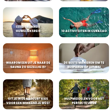
LUXE TREINREIS
HUWELIJKSREIS
10 ACTIVITEITEN IN CURACAO
WAAROM EEN UITJE NAAR DE
DE BESTE MANIEREN OM TE
SAUNA ZO GEZELLIG IS!
BESPAREN OP UITJES!
UITJE IN DE NATUUR? KIES
HULPMIDDELEN VOOR HET
VOOR EEN WEEKENDJE WEG!
PERFECTE UITJE