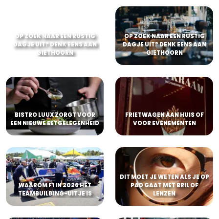
OP ZOEK NAAR EEN RUSTIG
OP ZOEK NAAR EEN RUSTIG
DAGJE UIT? DENK EENS AAN
DAGJE UIT? DENK EENS AAN
GIETHOORN
GIETHOORN
BISTRO LUUX ZORGT VOOR
FRIETWAGEN AAN HUIS OF
EEN NIEUWE EETGELEGENHEID
VOOR EVENEMENTEN
DIT MOET JE WETEN ALS JE OP
WAAROM F1 IN 2026 HÉT
PAD GAAT MET BRIL OF
TEAMBUILDING-UITJE IS
LENZEN