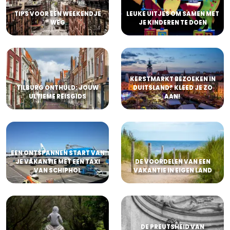
TIPS VOOR EEN WEEKENDJE
LEUKE UITJES OM SAMEN MET
WEG
JE KINDEREN TE DOEN
KERSTMARKT BEZOEKEN IN
TILBURG ONTHULD: JOUW
DUITSLAND? KLEED JE ZO
ULTIEME REISGIDS
AAN!
EEN ONTSPANNEN START VAN
JE VAKANTIE MET EEN TAXI
DE VOORDELEN VAN EEN
VAN SCHIPHOL
VAKANTIE IN EIGEN LAND
DE PREUTSHEID VAN