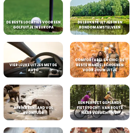
DE BESTE LOCATIES VOOR EEN
DE LEUKSTE UITJES IN EN
GOLFUITJE IN EUROPA
RONDOM AMSTELVEEN
COMFORTABEL EN CHIC: DE
VIER LEUKE UITJES MET DE
BESTE WANDELSCHOENEN
AUTO
VOOR JOUW UITJE
EEN PERFECT GEPLANDE
AFRIKA EEN LAND VOL
FIETSTOCHT: VAN ROUTE
AVONTUUR
NAAR VERLICHTING!