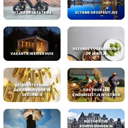
UITJES OP DE FATBIKE
ULTIEME GROEPSUITJES
GEZONDE VOORBEREIDING
VAKANTIE IN EIGEN HUIS
OP JE UITJE
DE LEUKSTE THEMA
BALLONNEN VOOR JE
TIPS VOOR EEN
DECORATIE
KINDERFEESTJE IN HET BOS
HISTORISCHE
RONDLEIDINGEN IN