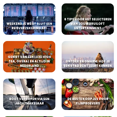
6 TIPS VOOR HET SELECTEREN
WEEKENDJE WEG? SLUIT EEN
VAN JOUW BRUILOFT
REISVERZEKERING AF!
ENTERTAINMENT
GENIET VAN EEN LUXE HIGH
TEA, OVERAL EN ALTIJD IN
ONTDEK EN OMARM: HOE JE
NEDERLAND
EEN STAD ECHT LEERT KENNEN
BOOT VERKOPEN VIA EEN
DE BESTE KOOPJES VOOR
JACHTMAKELAAR
FIJNPROEVERS