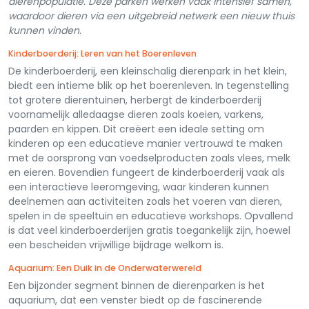
dierenpopulatie. Deze parken werken vaak intensief samen,
waardoor dieren via een uitgebreid netwerk een nieuw thuis
kunnen vinden.
Kinderboerderij: Leren van het Boerenleven
De kinderboerderij, een kleinschalig dierenpark in het klein,
biedt een intieme blik op het boerenleven. In tegenstelling
tot grotere dierentuinen, herbergt de kinderboerderij
voornamelijk alledaagse dieren zoals koeien, varkens,
paarden en kippen. Dit creëert een ideale setting om
kinderen op een educatieve manier vertrouwd te maken
met de oorsprong van voedselproducten zoals vlees, melk
en eieren. Bovendien fungeert de kinderboerderij vaak als
een interactieve leeromgeving, waar kinderen kunnen
deelnemen aan activiteiten zoals het voeren van dieren,
spelen in de speeltuin en educatieve workshops. Opvallend
is dat veel kinderboerderijen gratis toegankelijk zijn, hoewel
een bescheiden vrijwillige bijdrage welkom is.
Aquarium: Een Duik in de Onderwaterwereld
Een bijzonder segment binnen de dierenparken is het
aquarium, dat een venster biedt op de fascinerende