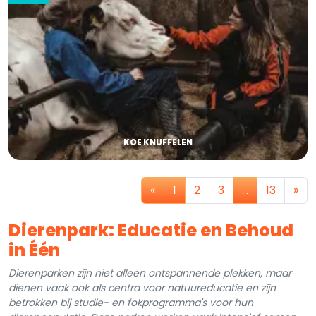
KOE KNUFFELEN
«
1
2
3
…
13
»
Dierenpark: Educatie en Behoud
in Één
Dierenparken zijn niet alleen ontspannende plekken, maar
dienen vaak ook als centra voor natuureducatie en zijn
betrokken bij studie- en fokprogramma's voor hun