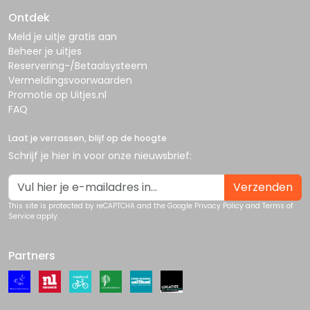
Ontdek
Meld je uitje gratis aan
Beheer je uitjes
Reservering-/Betaalsysteem
Vermeldingsvoorwaarden
Promotie op Uitjes.nl
FAQ
Laat je verrassen, blijf op de hoogte
Schrijf je hier in voor onze nieuwsbrief:
Verzenden
This site is protected by reCAPTCHA and the Google
Privacy Policy
and
Terms of
Service
apply.
Partners