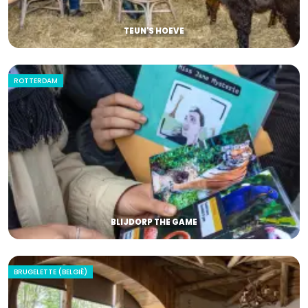
TEUN'S HOEVE
ROTTERDAM
BLIJDORP THE GAME
BRUGELETTE (BELGIË)