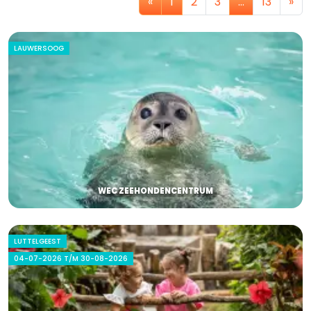
«
1
2
3
…
13
»
LAUWERSOOG
WEC ZEEHONDENCENTRUM
LUTTELGEEST
04-07-2026 T/M 30-08-2026