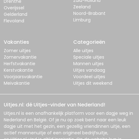
Zuid-Holland
Drenthe
Zeeland
Overijssel
Noord-Brabant
Gelderland
Limburg
Flevoland
Vakanties
Categorieën
Zomer uitjes
Alle uitjes
Zomervakantie
Speciale uitjes
Herfstvakantie
Mannen uitjes
Kerstvakantie
Uitjes vandaag
Voorjaarsvakantie
Voordeel uitjes
Meivakantie
Uitjes dit weekend
Uitjes.nl: dé Uitjes-vinder van Nederland!
Uitjes.nl
is een onafhankelijk platform voor een dagje weg in
Nederland en België. Of je nu op zoek bent naar een leuk
dagje uit met het gezin, een gezellig vriendinnen uitje, een
actief mannenuitje of een origineel bedrijfsuitje,