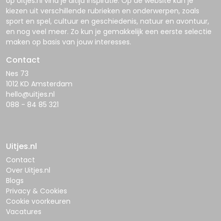
op
Uitjes.nl
vind je altijd inspiratie. Op de website kun je
kiezen uit verschillende rubrieken en onderwerpen, zoals
sport en spel, cultuur en geschiedenis, natuur en avontuur,
en nog veel meer. Zo kun je gemakkelijk een eerste selectie
maken op basis van jouw interesses.
Contact
Nes 73
1012 KD Amsterdam
hello@uitjes.nl
088 - 84 85 321
Uitjes.nl
Contact
Over Uitjes.nl
Blogs
Privacy & Cookies
Cookie voorkeuren
Vacatures