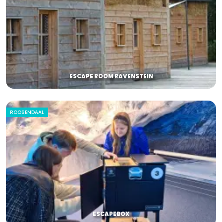
ESCAPE ROOM RAVENSTEIN
ROOSENDAAL
ESCAPEBOX