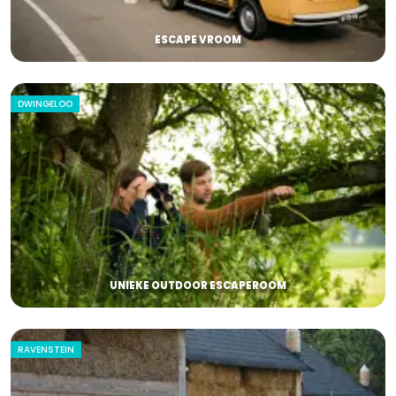
ESCAPE VROOM
DWINGELOO
UNIEKE OUTDOOR ESCAPEROOM
RAVENSTEIN