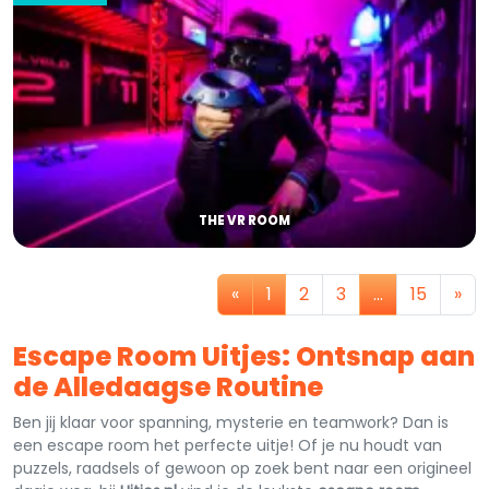
THE VR ROOM
«
1
2
3
…
15
»
Escape Room Uitjes: Ontsnap aan
de Alledaagse Routine
Ben jij klaar voor spanning, mysterie en teamwork? Dan is
een escape room het perfecte uitje! Of je nu houdt van
puzzels, raadsels of gewoon op zoek bent naar een origineel