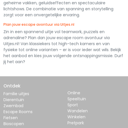
geheime vakken, geluidseffecten en spectaculaire
lichtshows. De combinatie van spanning en storytelling
zorgt voor een onvergetelijke ervaring.
Plan jouw escape avontuur via Uitjes.nl
Zin in een spannend uitje vol teamwork, puzzels en
adrenaline? Plan dan jouw escape room avontuur via
Uitjes.nl! Van klassiekers tot high-tech kamers en van
fysieke tot online varianten – er is voor ieder wat wils. Bekijk
het aanbod en kies jouw volgende ontsnappingsmissie. Durf
jij het aan?
Ontdek
Online
Familie uitjes
Speeltuin
Dierentuin
Sport
Zwembad
Wandelen
Escape Rooms
Winkelen
Fietsen
Pretpark
Bioscopen