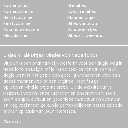
Zomer uitjes
Alle uitjes
Zomervakantie
Speciale uitjes
Herfstvakantie
Mannen uitjes
Kerstvakantie
Uitjes vandaag
Voorjaarsvakantie
Voordeel uitjes
Meivakantie
Uitjes dit weekend
Uitjes.nl: dé Uitjes-vinder van Nederland!
Uitjes.nl
is een onafhankelijk platform voor een dagje weg in
Nederland en België. Of je nu op zoek bent naar een leuk
dagje uit met het gezin, een gezellig vriendinnen uitje, een
actief mannenuitje of een origineel bedrijfsuitje,
op
Uitjes.nl
vind je altijd inspiratie. Op de website kun je
kiezen uit verschillende rubrieken en onderwerpen, zoals
sport en spel, cultuur en geschiedenis, natuur en avontuur,
en nog veel meer. Zo kun je gemakkelijk een eerste selectie
maken op basis van jouw interesses.
Contact