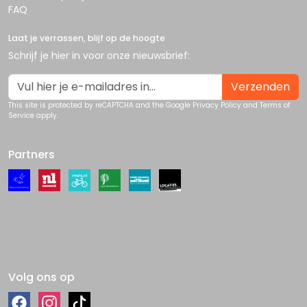
FAQ
Laat je verrassen, blijf op de hoogte
Schrijf je hier in voor onze nieuwsbrief:
Verzenden
This site is protected by reCAPTCHA and the Google
Privacy Policy
and
Terms of
Service
apply.
Partners
Volg ons op