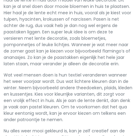
Haal de lente in huis door middel van leuke decoratie. Dit
kan je al snel doen door mooie bloemen in huis te plaatsen.
Hier haal je de lente echt mee in huis, vooral als je kiest voor
tulpen, hyacinten, krokussen of narcissen. Pasen is net
achter de rug, dus vaak heb je dan nog wel ergens de
paastaken liggen. Een super leuk idee is om deze te
versieren met lente decoratie, zoals bloemetjes,
pomponnetjes of leuke lichtjes. Wanneer je wat meer naar
de zomer gaat kan je kiezen voor bijvoorbeeld flamingo’s of
ananasjes. Zo kan je de paastakken eigenlijk het hele jaar
laten staan, maar verander je alleen de decoratie erin.
Wat veel mensen doen is hun textiel veranderen wanneer
het weer voorjaar wordt. Dus wat lichtere kleuren dan in de
winter. Neem bijvoorbeeld andere theedoeken, plaids, kleden
en kussentjes. Kies voor kleurrijke varianten, dit zorgt voor
een vrolijk effect in huis. Als je aan de lente denkt, dan denk
je vaak aan pastel kleuren. Om te voorkomen dat het qua
kleur eentonig wordt, kan je ervoor kiezen om telkens een
ander patroontje te nemen.
Nu alles weer mooi gekleurd is, kan je zelf creatief aan de