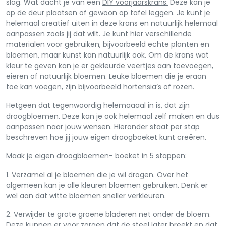
slag. Wat dacht je van een
DIY voorjaarskrans.
Deze kan je
op de deur plaatsen of gewoon op tafel leggen. Je kunt je
helemaal creatief uiten in deze krans en natuurlijk helemaal
aanpassen zoals jij dat wilt. Je kunt hier verschillende
materialen voor gebruiken, bijvoorbeeld echte planten en
bloemen, maar kunst kan natuurlijk ook. Om de krans wat
kleur te geven kan je er gekleurde veertjes aan toevoegen,
eieren of natuurlijk bloemen. Leuke bloemen die je eraan
toe kan voegen, zijn bijvoorbeeld hortensia’s of rozen.
Hetgeen dat tegenwoordig helemaaaal in is, dat zijn
droogbloemen. Deze kan je ook helemaal zelf maken en dus
aanpassen naar jouw wensen. Hieronder staat per stap
beschreven hoe jij jouw eigen droogboeket kunt creëren.
Maak je eigen droogbloemen- boeket in 5 stappen:
1. Verzamel al je bloemen die je wil drogen. Over het
algemeen kan je alle kleuren bloemen gebruiken. Denk er
wel aan dat witte bloemen sneller verkleuren.
2. Verwijder te grote groene bladeren net onder de bloem.
Deze kunnen er voor zorgen dat de steel later breekt en dat