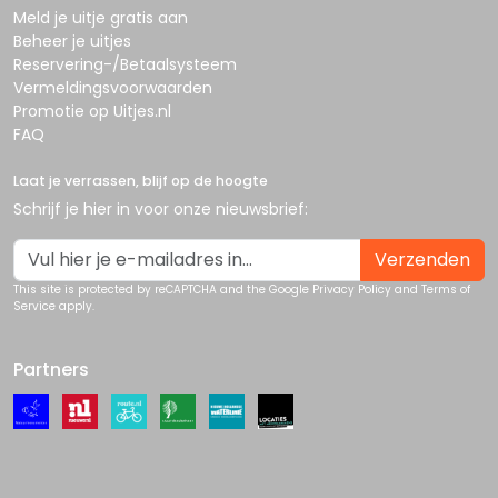
Meld je uitje gratis aan
Beheer je uitjes
Reservering-/Betaalsysteem
Vermeldingsvoorwaarden
Promotie op Uitjes.nl
FAQ
Laat je verrassen, blijf op de hoogte
Schrijf je hier in voor onze nieuwsbrief:
Verzenden
This site is protected by reCAPTCHA and the Google
Privacy Policy
and
Terms of
Service
apply.
Partners