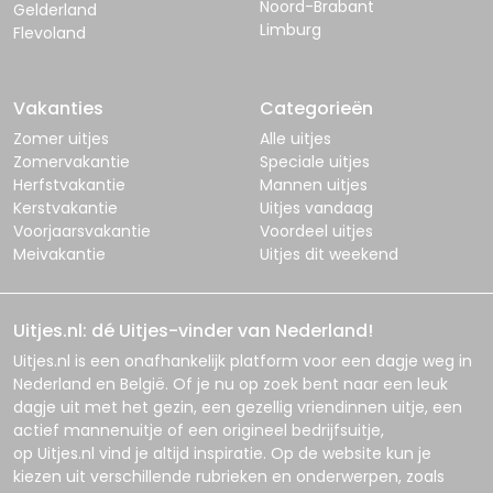
Noord-Brabant
Gelderland
Limburg
Flevoland
Vakanties
Categorieën
Zomer uitjes
Alle uitjes
Zomervakantie
Speciale uitjes
Herfstvakantie
Mannen uitjes
Kerstvakantie
Uitjes vandaag
Voorjaarsvakantie
Voordeel uitjes
Meivakantie
Uitjes dit weekend
Uitjes.nl: dé Uitjes-vinder van Nederland!
Uitjes.nl
is een onafhankelijk platform voor een dagje weg in
Nederland en België. Of je nu op zoek bent naar een leuk
dagje uit met het gezin, een gezellig vriendinnen uitje, een
actief mannenuitje of een origineel bedrijfsuitje,
op
Uitjes.nl
vind je altijd inspiratie. Op de website kun je
kiezen uit verschillende rubrieken en onderwerpen, zoals