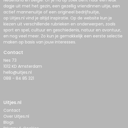
Nederland en België. Of je nu op zoek bent naar een leuk
dagje uit met het gezin, een gezellig vriendinnen uitje, een
actief mannenuitje of een origineel bedrijfsuitje,
op
Uitjes.nl
vind je altijd inspiratie. Op de website kun je
kiezen uit verschillende rubrieken en onderwerpen, zoals
sport en spel, cultuur en geschiedenis, natuur en avontuur,
en nog veel meer. Zo kun je gemakkelijk een eerste selectie
maken op basis van jouw interesses.
Contact
Nes 73
1012 KD Amsterdam
hello@uitjes.nl
088 - 84 85 321
Uitjes.nl
Contact
Over Uitjes.nl
Blogs