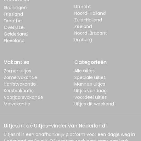
Utrecht
Groningen
Noord-Holland
Friesland
Zuid-Holland
Drenthe
Zeeland
Overijssel
Noord-Brabant
Gelderland
Limburg
Flevoland
Vakanties
Categorieën
Zomer uitjes
Alle uitjes
Zomervakantie
Speciale uitjes
Herfstvakantie
Mannen uitjes
Kerstvakantie
Uitjes vandaag
Voorjaarsvakantie
Voordeel uitjes
Meivakantie
Uitjes dit weekend
Uitjes.nl: dé Uitjes-vinder van Nederland!
Uitjes.nl
is een onafhankelijk platform voor een dagje weg in