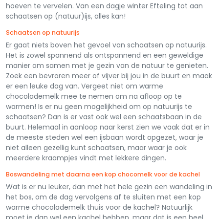
hoeven te vervelen. Van een dagje winter Efteling tot aan
schaatsen op (natuur)ijs, alles kan!
Schaatsen op natuurijs
Er gaat niets boven het gevoel van schaatsen op natuurijs.
Het is zowel spannend als ontspannend en een geweldige
manier om samen met je gezin van de natuur te genieten.
Zoek een bevroren meer of vijver bij jou in de buurt en maak
er een leuke dag van. Vergeet niet om warme
chocolademelk mee te nemen om na afloop op te
warmen! Is er nu geen mogelijkheid om op natuurijs te
schaatsen? Dan is er vast ook wel een schaatsbaan in de
buurt. Helemaal in aanloop naar kerst zien we vaak dat er in
de meeste steden wel een ijsbaan wordt opgezet, waar je
niet alleen gezellig kunt schaatsen, maar waar je ook
meerdere kraampjes vindt met lekkere dingen.
Boswandeling met daarna een kop chocomelk voor de kachel
Wat is er nu leuker, dan met het hele gezin een wandeling in
het bos, om de dag vervolgens af te sluiten met een kop
warme chocolademelk thuis voor de kachel? Natuurlijk
moet je dan wel een kachel hebben, maar dat is een heel