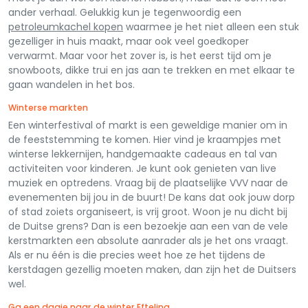
ander verhaal. Gelukkig kun je tegenwoordig een
petroleumkachel kopen
waarmee je het niet alleen een stuk
gezelliger in huis maakt, maar ook veel goedkoper
verwarmt. Maar voor het zover is, is het eerst tijd om je
snowboots, dikke trui en jas aan te trekken en met elkaar te
gaan wandelen in het bos.
Winterse markten
Een winterfestival of markt is een geweldige manier om in
de feeststemming te komen. Hier vind je kraampjes met
winterse lekkernijen, handgemaakte cadeaus en tal van
activiteiten voor kinderen. Je kunt ook genieten van live
muziek en optredens. Vraag bij de plaatselijke VVV naar de
evenementen bij jou in de buurt! De kans dat ook jouw dorp
of stad zoiets organiseert, is vrij groot. Woon je nu dicht bij
de Duitse grens? Dan is een bezoekje aan een van de vele
kerstmarkten een absolute aanrader als je het ons vraagt.
Als er nu één is die precies weet hoe ze het tijdens de
kerstdagen gezellig moeten maken, dan zijn het de Duitsers
wel.
Ga een dagje naar de winter Efteling