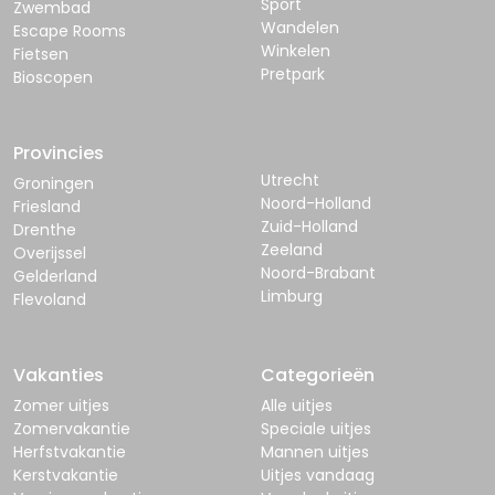
Sport
Zwembad
Wandelen
Escape Rooms
Winkelen
Fietsen
Pretpark
Bioscopen
Provincies
Utrecht
Groningen
Noord-Holland
Friesland
Zuid-Holland
Drenthe
Zeeland
Overijssel
Noord-Brabant
Gelderland
Limburg
Flevoland
Vakanties
Categorieën
Zomer uitjes
Alle uitjes
Zomervakantie
Speciale uitjes
Herfstvakantie
Mannen uitjes
Kerstvakantie
Uitjes vandaag