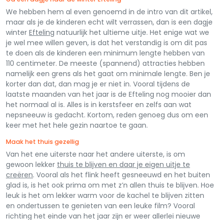
We hebben hem al even genoemd in de intro van dit artikel,
maar als je de kinderen echt wilt verrassen, dan is een dagje
winter
Efteling
natuurlijk het ultieme uitje. Het enige wat we
je wel mee willen geven, is dat het verstandig is om dit pas
te doen als de kinderen een minimum lengte hebben van
110 centimeter. De meeste (spannend) attracties hebben
namelijk een grens als het gaat om minimale lengte. Ben je
korter dan dat, dan mag je er niet in. Vooral tijdens de
laatste maanden van het jaar is de Efteling nog mooier dan
het normaal al is. Alles is in kerstsfeer en zelfs aan wat
nepsneeuw is gedacht. Kortom, reden genoeg dus om een
keer met het hele gezin naartoe te gaan.
Maak het thuis gezellig
Van het ene uiterste naar het andere uiterste, is om
gewoon lekker
thuis te blijven en daar je eigen uitje te
creëren
. Vooral als het flink heeft gesneeuwd en het buiten
glad is, is het ook prima om met z’n allen thuis te blijven. Hoe
leuk is het om lekker warm voor de kachel te blijven zitten
en ondertussen te genieten van een leuke film? Vooral
richting het einde van het jaar zijn er weer allerlei nieuwe