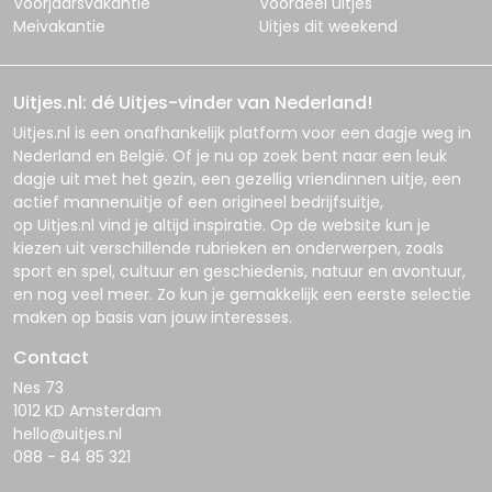
Voorjaarsvakantie
Voordeel uitjes
Meivakantie
Uitjes dit weekend
Uitjes.nl: dé Uitjes-vinder van Nederland!
Uitjes.nl
is een onafhankelijk platform voor een dagje weg in
Nederland en België. Of je nu op zoek bent naar een leuk
dagje uit met het gezin, een gezellig vriendinnen uitje, een
actief mannenuitje of een origineel bedrijfsuitje,
op
Uitjes.nl
vind je altijd inspiratie. Op de website kun je
kiezen uit verschillende rubrieken en onderwerpen, zoals
sport en spel, cultuur en geschiedenis, natuur en avontuur,
en nog veel meer. Zo kun je gemakkelijk een eerste selectie
maken op basis van jouw interesses.
Contact
Nes 73
1012 KD Amsterdam
hello@uitjes.nl
088 - 84 85 321