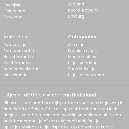
Zeeland
Overijssel
Noord-Brabant
Gelderland
Limburg
Flevoland
Vakanties
Categorieën
Zomer uitjes
Alle uitjes
Zomervakantie
Speciale uitjes
Herfstvakantie
Mannen uitjes
Kerstvakantie
Uitjes vandaag
Voorjaarsvakantie
Voordeel uitjes
Meivakantie
Uitjes dit weekend
Uitjes.nl: dé Uitjes-vinder van Nederland!
Uitjes.nl
is een onafhankelijk platform voor een dagje weg in
Nederland en België. Of je nu op zoek bent naar een leuk
dagje uit met het gezin, een gezellig vriendinnen uitje, een
actief mannenuitje of een origineel bedrijfsuitje,
op
Uitjes.nl
vind je altijd inspiratie. Op de website kun je