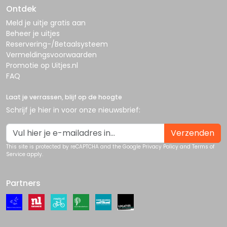
Ontdek
Meld je uitje gratis aan
Beheer je uitjes
Reservering-/Betaalsysteem
Vermeldingsvoorwaarden
Promotie op Uitjes.nl
FAQ
Laat je verrassen, blijf op de hoogte
Schrijf je hier in voor onze nieuwsbrief:
Verzenden
This site is protected by reCAPTCHA and the Google
Privacy Policy
and
Terms of
Service
apply.
Partners