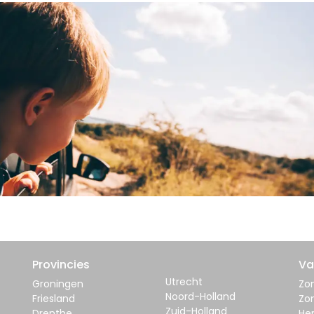
Provincies
Va
Utrecht
Groningen
Zom
Noord-Holland
Friesland
Zo
Zuid-Holland
Drenthe
Her