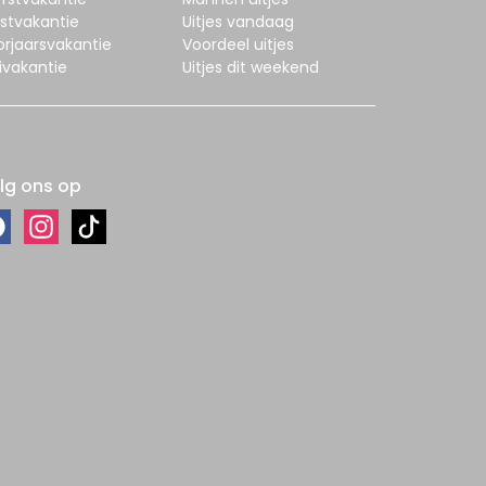
stvakantie
Uitjes vandaag
orjaarsvakantie
Voordeel uitjes
ivakantie
Uitjes dit weekend
lg ons op