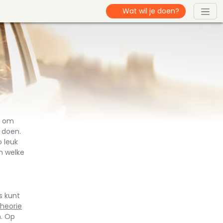
k om
n doen.
o leuk
n welke
s kunt
theorie
n. Op