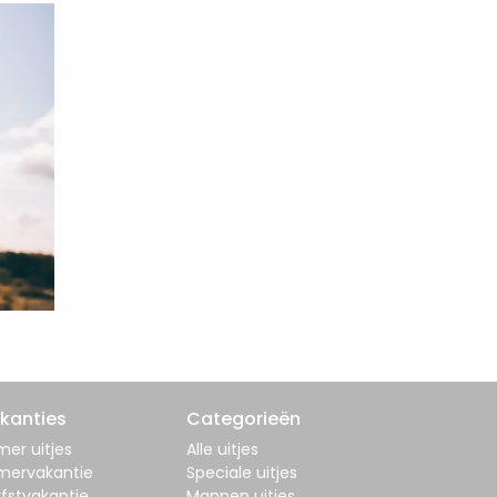
kanties
Categorieën
er uitjes
Alle uitjes
mervakantie
Speciale uitjes
fstvakantie
Mannen uitjes