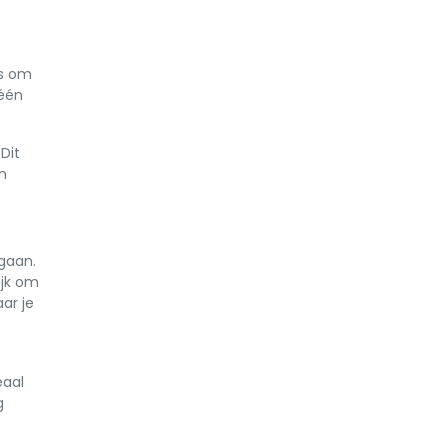
es om
 één
Dit
n
 gaan.
ijk om
ar je
eaal
g