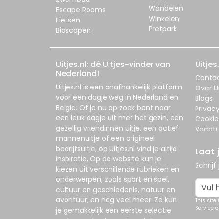
Wandelen
Escape Rooms
Winkelen
Fietsen
Pretpark
Bioscopen
Uitjes.nl: dé Uitjes-vinder van
Uitjes.
Nederland!
Conta
Uitjes.nl
is een onafhankelijk platform
Over Ui
voor een dagje weg in Nederland en
Blogs
België. Of je nu op zoek bent naar
Privac
een leuk dagje uit met het gezin, een
Cookie
gezellig vriendinnen uitje, een actief
Vacatu
mannenuitje of een origineel
bedrijfsuitje, op
Uitjes.nl
vind je altijd
Laat 
inspiratie. Op de website kun je
Schrijf
kiezen uit verschillende rubrieken en
onderwerpen, zoals sport en spel,
cultuur en geschiedenis, natuur en
avontuur, en nog veel meer. Zo kun
This site
Service
a
je gemakkelijk een eerste selectie