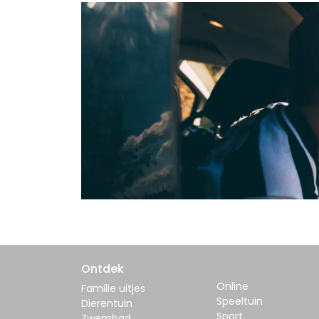
Ontdek
Online
Familie uitjes
Speeltuin
Dierentuin
Sport
Zwembad