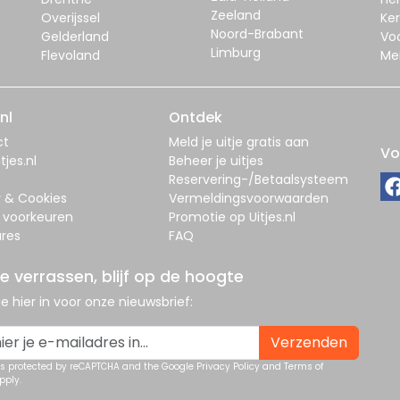
Zeeland
Overijssel
Ker
Noord-Brabant
Gelderland
Vo
Limburg
Flevoland
Me
nl
Ontdek
ct
Meld je uitje gratis aan
Vo
tjes.nl
Beheer je uitjes
Reservering-/Betaalsysteem
y & Cookies
Vermeldingsvoorwaarden
 voorkeuren
Promotie op Uitjes.nl
res
FAQ
je verrassen, blijf op de hoogte
 je hier in voor onze nieuwsbrief:
Verzenden
 is protected by reCAPTCHA and the Google
Privacy Policy
and
Terms of
pply.