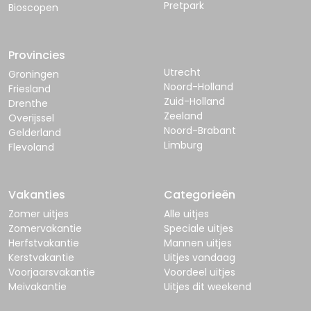
Pretpark
Bioscopen
Provincies
Utrecht
Groningen
Noord-Holland
Friesland
Zuid-Holland
Drenthe
Zeeland
Overijssel
Noord-Brabant
Gelderland
Limburg
Flevoland
Vakanties
Categorieën
Zomer uitjes
Alle uitjes
Zomervakantie
Speciale uitjes
Herfstvakantie
Mannen uitjes
Kerstvakantie
Uitjes vandaag
Voorjaarsvakantie
Voordeel uitjes
Meivakantie
Uitjes dit weekend