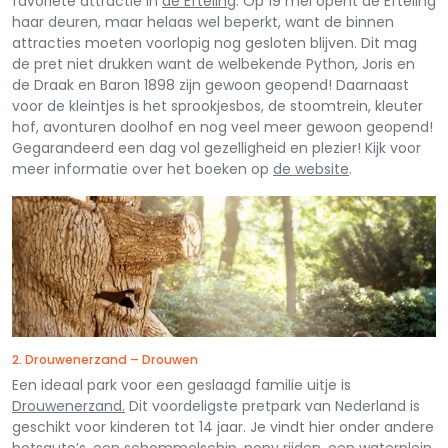
favoriete attractie in
de Efteling
. Op 19 mei opent de Efteling
haar deuren, maar helaas wel beperkt, want de binnen
attracties moeten voorlopig nog gesloten blijven. Dit mag
de pret niet drukken want de welbekende Python, Joris en
de Draak en Baron 1898 zijn gewoon geopend! Daarnaast
voor de kleintjes is het sprookjesbos, de stoomtrein, kleuter
hof, avonturen doolhof en nog veel meer gewoon geopend!
Gegarandeerd een dag vol gezelligheid en plezier! Kijk voor
meer informatie over het boeken op
de website
.
2. Drouwenerzand – Drouwen
Een ideaal park voor een geslaagd familie uitje is
Drouwenerzand.
Dit voordeligste pretpark van Nederland is
geschikt voor kinderen tot 14 jaar. Je vindt hier onder andere