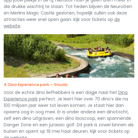
die drukke wachtrij te staan. Tot heden blijven de NeuroGen
en Merlins Magic Castle gesloten, hopelijk zullen ook deze
attracties weer snel open gaan. Kijk voor tickets op
de
website
.
4. Dino Experience park – Gouda
Voor de echte dino liefhebbers is een dagje naar het
Dino
Experience park
perfect. Je leert hier over 70 dino’s die na
100 miljoen jaar weer tot leven komen. Je staat hier dan
opeens oog in oog mee. Er is onder andere een dinotocht,
zelf een dino uitgraven, een dino bioscoop, een spannende
Danger Zone en een jurassic golf. Dit park is zowel binnen als
buiten en opent op 19 mei haar deuren. Kijk voor tickets op
de website
.