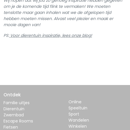
Wij hopen dat wij jou zo genoeg inspiratie hebben gegeven
om je de komende tijd flink te vermaken! We moeten
tenslotte maar gaan inhalen wat we de afgelopen tijd
hebben moeten missen. Alvast veel plezier en maak er
mooie dagen van!
PS:
Voor dierentuin inspiratie, lees onze blog!
Ontdek
Online
Familie uitjes
Speeltuin
Dierentuin
Sport
Zwembad
Wandelen
Escape Rooms
Winkelen
Fietsen