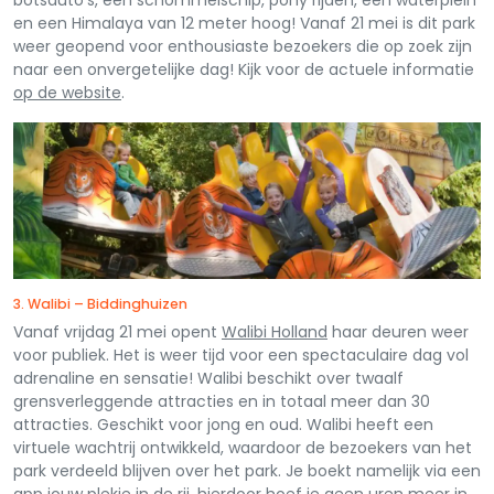
botsauto’s, een schommelschip, pony rijden, een waterplein
en een Himalaya van 12 meter hoog! Vanaf 21 mei is dit park
weer geopend voor enthousiaste bezoekers die op zoek zijn
naar een onvergetelijke dag! Kijk voor de actuele informatie
op de website
.
3. Walibi – Biddinghuizen
Vanaf vrijdag 21 mei opent
Walibi Holland
haar deuren weer
voor publiek. Het is weer tijd voor een spectaculaire dag vol
adrenaline en sensatie! Walibi beschikt over twaalf
grensverleggende attracties en in totaal meer dan 30
attracties. Geschikt voor jong en oud. Walibi heeft een
virtuele wachtrij ontwikkeld, waardoor de bezoekers van het
park verdeeld blijven over het park. Je boekt namelijk via een
app jouw plekje in de rij, hierdoor hoef je geen uren meer in