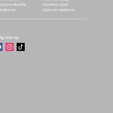
orjaarsvakantie
Voordeel uitjes
ivakantie
Uitjes dit weekend
lg ons op