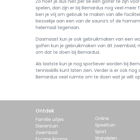
Zo hoef je dus niet per se een golfer te zijn vo
spelen, dan zijn er bij Bernardus nog veel meer
ben je vrij om gebruik te maken van alle facilit
bezoekje aan een van de sauna’s of de hamam.
helemaal tegenaan.
Daarnaast kun je ook gebruikmaken van een wa
golfen kun je gebruikmaken van dit zwembad, m
om dat te doen bij Bernardus.
Als laatste kun je nog sportiever worden bij Bern
tennisskills kunt laten zien. Verder is er ook nog
Bernardus veel ruimte om te doen wat je wilt op
Ontdek
Online
Familie uitjes
Speeltuin
Dierentuin
Sport
Zwembad
Wandelen
Escape Rooms