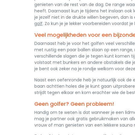
genieten van de rest van de dag. De range waa
heeft. Daarnaast kun je tijdens het inslaan ook
je jezelf niet in de drukte willen begeven, dan 
golf
. Zo kun je je lekker voorbereiden voordat j
Veel mogelijkheden voor een bijzond
Daarnaast heb je voor het golfen veel verschill
met rustig een paar ballen slaan op een range,
verschillende slagen die je tegen kunt komen t
volstaat met bunkers en andere obstakels die j
je bent ook zeker na je rondje welkom voor deze
Naast een oefenronde heb je natuurlijk ook de 
baan achttien holes die je kunt gaan uitproberen
strijdt tegen elkaar en kom erachter wie de best
Geen golfer? Geen probleem!
Handig om te weten is dat wanneer je een lidma
mag je partner ook gratis gebruikmaken van alle
vrouw of man genieten van een lekkere sauna m