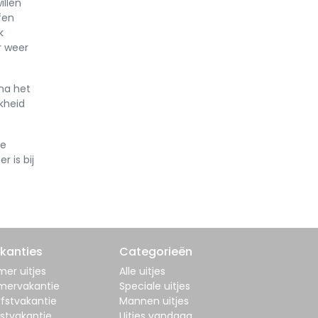
illen
fen
k
r weer
na het
kheid
je
r is bij
kanties
Categorieën
er uitjes
Alle uitjes
mervakantie
Speciale uitjes
fstvakantie
Mannen uitjes
stvakantie
Uitjes vandaag