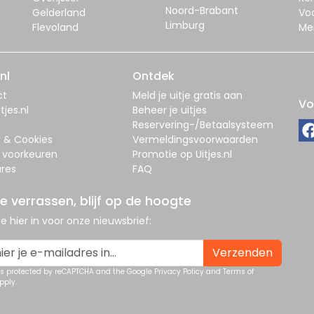
Noord-Brabant
Gelderland
Vo
Limburg
Flevoland
Me
nl
Ontdek
ct
Meld je uitje gratis aan
Vo
tjes.nl
Beheer je uitjes
Reservering-/Betaalsysteem
y & Cookies
Vermeldingsvoorwaarden
 voorkeuren
Promotie op Uitjes.nl
res
FAQ
je verrassen, blijf op de hoogte
 je hier in voor onze nieuwsbrief:
Verzenden
 is protected by reCAPTCHA and the Google
Privacy Policy
and
Terms of
pply.