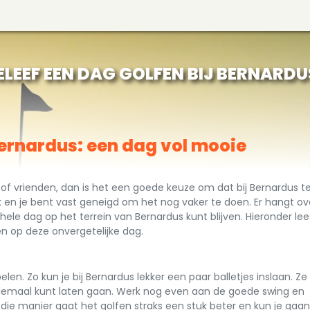
ELEEF EEN DAG GOLFEN BIJ BERNARDU
Bernardus: een dag vol mooie
ie of vrienden, dan is het een goede keuze om dat bij Bernardus 
jk en je bent vast geneigd om het nog vaker te doen. Er hangt ov
ele dag op het terrein van Bernardus kunt blijven. Hieronder lee
en op deze onvergetelijke dag.
len. Zo kun je bij Bernardus lekker een paar balletjes inslaan. Ze
elemaal kunt laten gaan. Werk nog even aan de goede swing en
 die manier gaat het golfen straks een stuk beter en kun je gaan