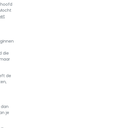
 hoofd
 Mocht
et
eginnen
d die
 maar
eft de
ken,
, dan
an je