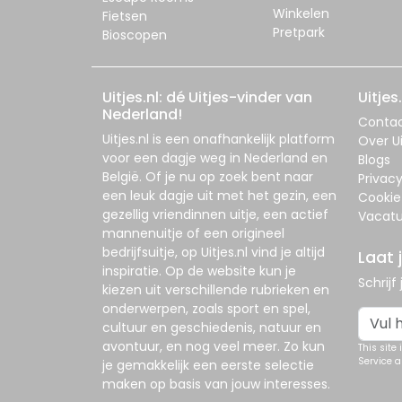
Winkelen
Fietsen
Pretpark
Bioscopen
Uitjes.nl: dé Uitjes-vinder van
Uitjes.
Nederland!
Conta
Uitjes.nl
is een onafhankelijk platform
Over Ui
voor een dagje weg in Nederland en
Blogs
België. Of je nu op zoek bent naar
Privac
een leuk dagje uit met het gezin, een
Cookie
gezellig vriendinnen uitje, een actief
Vacatu
mannenuitje of een origineel
bedrijfsuitje, op
Uitjes.nl
vind je altijd
Laat 
inspiratie. Op de website kun je
Schrijf
kiezen uit verschillende rubrieken en
onderwerpen, zoals sport en spel,
cultuur en geschiedenis, natuur en
avontuur, en nog veel meer. Zo kun
This site
Service
a
je gemakkelijk een eerste selectie
maken op basis van jouw interesses.