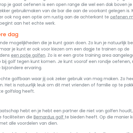
rop je gaat oefenen is een open range die wel een dak boven je
 lekker gebruikmaken van de bar die aan de voorkant gelegen is.
is er ook nog een optie om rustig aan de achterkant te
oefenen m
e begint aan het echte werk.
ere dag
ende mogelijkheden die je kunt gaan doen. Zo kun je natuurlijk b
 maar je kunt er ook voor kiezen om een dagje te trainen op de
ijdens
een potje golfen
. Zo is er een grote training area aangeleg
e bij golf tegen kunt komen. Je kunt vooraf een rondje oefenen,
 bijzondere ervaring.
echte golfbaan waar jij ook zeker gebruik van mag maken. Zo he
. Het is natuurlijk leuk om dit met vrienden of familie op te pak
e golfslag heeft.
atschap hebt en je hebt een partner die niet van golfen houdt
 faciliteiten die
Bernardus golf
te bieden heeft. Op die manier k
et alle voordelen van dien.