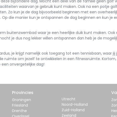
or deze bijzondere dag. Mocht een deel van de familie geen golf w
 faciliteiten waarvan je gebruik kunt maken. Ook na een potje gol
eiten. Zo kun je de dag bijvoorbeeld beginnen met een overheerlij
 Op die manier kun je ontspannen de dag beginnen en kun je e
rm buitenzwembad waar je een heerlijke duik kunt maken. Ook 
ocht je dus nog lekker willen ontspannen dan heb je de mogelij
ardus, je krijgt namelijk ook toegang tot een tennisbaan, waar jij 
 de ruimte om jezelf te ontwikkelen in een fitnessruimte. Kortom, e
 een onvergetelijke dag!
Provincies
Va
Utrecht
Groningen
Zom
Noord-Holland
Friesland
Zo
Zuid-Holland
Drenthe
Her
Zeeland
Overijssel
Ker