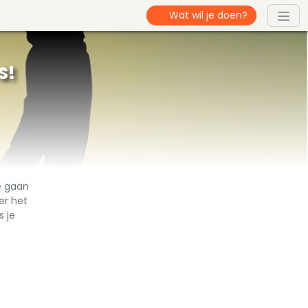
S!
te gaan
er het
s je