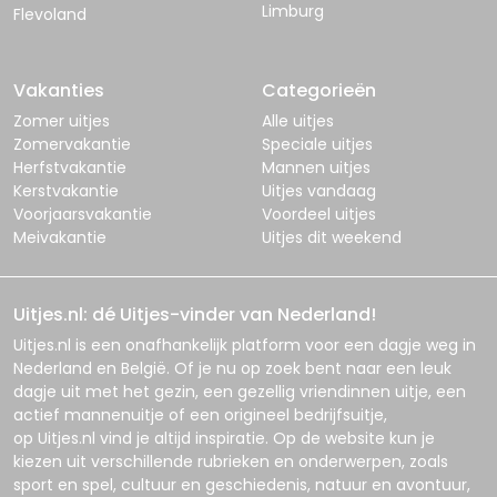
Limburg
Flevoland
Vakanties
Categorieën
Zomer uitjes
Alle uitjes
Zomervakantie
Speciale uitjes
Herfstvakantie
Mannen uitjes
Kerstvakantie
Uitjes vandaag
Voorjaarsvakantie
Voordeel uitjes
Meivakantie
Uitjes dit weekend
Uitjes.nl: dé Uitjes-vinder van Nederland!
Uitjes.nl
is een onafhankelijk platform voor een dagje weg in
Nederland en België. Of je nu op zoek bent naar een leuk
dagje uit met het gezin, een gezellig vriendinnen uitje, een
actief mannenuitje of een origineel bedrijfsuitje,
op
Uitjes.nl
vind je altijd inspiratie. Op de website kun je
kiezen uit verschillende rubrieken en onderwerpen, zoals
sport en spel, cultuur en geschiedenis, natuur en avontuur,