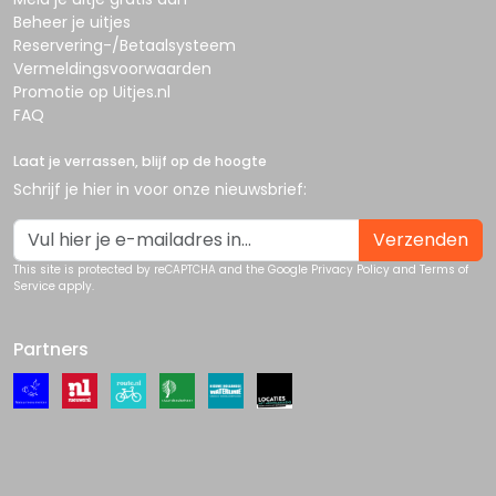
Beheer je uitjes
Reservering-/Betaalsysteem
Vermeldingsvoorwaarden
Promotie op Uitjes.nl
FAQ
Laat je verrassen, blijf op de hoogte
Schrijf je hier in voor onze nieuwsbrief:
Verzenden
This site is protected by reCAPTCHA and the Google
Privacy Policy
and
Terms of
Service
apply.
Partners