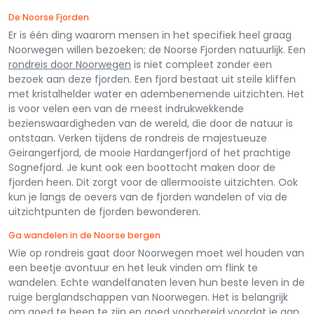
De Noorse Fjorden
Er is één ding waarom mensen in het specifiek heel graag
Noorwegen willen bezoeken; de Noorse Fjorden natuurlijk. Een
rondreis door Noorwegen
is niet compleet zonder een
bezoek aan deze fjorden. Een fjord bestaat uit steile kliffen
met kristalhelder water en adembenemende uitzichten. Het
is voor velen een van de meest indrukwekkende
bezienswaardigheden van de wereld, die door de natuur is
ontstaan. Verken tijdens de rondreis de majestueuze
Geirangerfjord, de mooie Hardangerfjord of het prachtige
Sognefjord. Je kunt ook een boottocht maken door de
fjorden heen. Dit zorgt voor de allermooiste uitzichten. Ook
kun je langs de oevers van de fjorden wandelen of via de
uitzichtpunten de fjorden bewonderen.
Ga wandelen in de Noorse bergen
Wie op rondreis gaat door Noorwegen moet wel houden van
een beetje avontuur en het leuk vinden om flink te
wandelen. Echte wandelfanaten leven hun beste leven in de
ruige berglandschappen van Noorwegen. Het is belangrijk
om goed te been te zijn en goed voorbereid voordat je aan