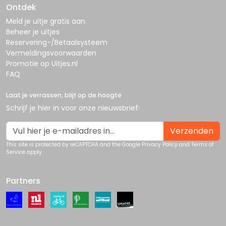
Ontdek
Meld je uitje gratis aan
Beheer je uitjes
Reservering-/Betaalsysteem
Vermeldingsvoorwaarden
Promotie op Uitjes.nl
FAQ
Laat je verrassen, blijf op de hoogte
Schrijf je hier in voor onze nieuwsbrief:
Verzenden
This site is protected by reCAPTCHA and the Google
Privacy Policy
and
Terms of
Service
apply.
Partners