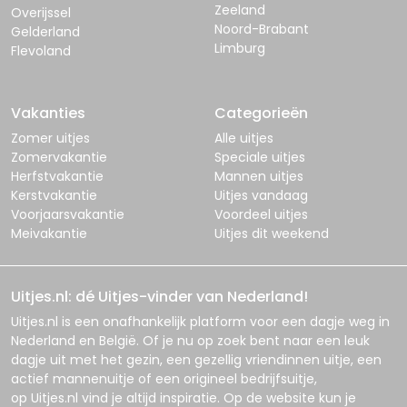
Zeeland
Overijssel
Noord-Brabant
Gelderland
Limburg
Flevoland
Vakanties
Categorieën
Zomer uitjes
Alle uitjes
Zomervakantie
Speciale uitjes
Herfstvakantie
Mannen uitjes
Kerstvakantie
Uitjes vandaag
Voorjaarsvakantie
Voordeel uitjes
Meivakantie
Uitjes dit weekend
Uitjes.nl: dé Uitjes-vinder van Nederland!
Uitjes.nl
is een onafhankelijk platform voor een dagje weg in
Nederland en België. Of je nu op zoek bent naar een leuk
dagje uit met het gezin, een gezellig vriendinnen uitje, een
actief mannenuitje of een origineel bedrijfsuitje,
op
Uitjes.nl
vind je altijd inspiratie. Op de website kun je