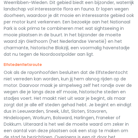
Weerribben-Wieden. Dit gebied biedt een bijzonder, waterrijk
landschap vol interessante flora en fauna. Er lopen wegen
doorheen, waardoor je dit mooie en interessante gebied ook
per motor kunt verkennen. Een bezoekje aan het Nationaal
Park is ook prima te combineren met wat sightseeing in
mooie plaatsen in de buurt. In het bijzonder de moeite
waard zijn Giethoorn (het Nederlandse Venetië) en het
charmante, historische Blokzijl, een voormalig havenstadje
dat nu tegen de Noordoostpolder aan ligt.
Elfstedenfietsroute
Ook als de rayonhoofden besluiten dat de Elfstedentocht
niet verreden kan worden, kun jij hem alsnog rijden op de
motor. Daarvoor maak je simpelweg zelf het rondje over de
wegen die je langs deze elf mooie, historische steden en
stadjes voert. Het maakt niet uit waar je begint, als maar
zorgt dat je alle elf steden gehad hebt. Je begint en eindigt
dus in Leeuwarden, Sneek, IJlst, Sloten, Stavoren,
Hindeloopen, Workum, Bolsward, Harlingen, Franeker of
Dokkum. Uiteraard is het wel de moeite waard om zeker in
een aantal van deze plaatsen ook een stop te maken om
de stad te bezichtigen. Overigens is een rit door het