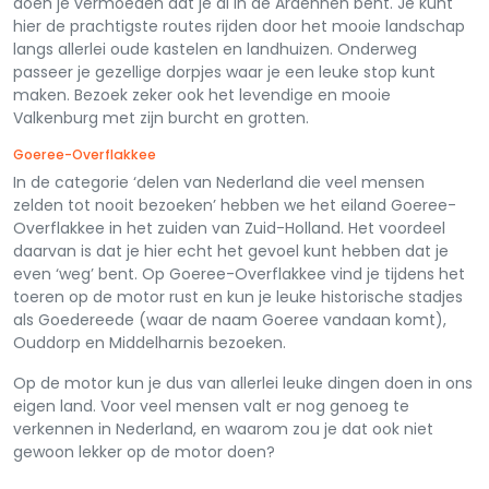
doen je vermoeden dat je al in de Ardennen bent. Je kunt
hier de prachtigste routes rijden door het mooie landschap
langs allerlei oude kastelen en landhuizen. Onderweg
passeer je gezellige dorpjes waar je een leuke stop kunt
maken. Bezoek zeker ook het levendige en mooie
Valkenburg met zijn burcht en grotten.
Goeree-Overflakkee
In de categorie ‘delen van Nederland die veel mensen
zelden tot nooit bezoeken’ hebben we het eiland Goeree-
Overflakkee in het zuiden van Zuid-Holland. Het voordeel
daarvan is dat je hier echt het gevoel kunt hebben dat je
even ‘weg’ bent. Op Goeree-Overflakkee vind je tijdens het
toeren op de motor rust en kun je leuke historische stadjes
als Goedereede (waar de naam Goeree vandaan komt),
Ouddorp en Middelharnis bezoeken.
Op de motor kun je dus van allerlei leuke dingen doen in ons
eigen land. Voor veel mensen valt er nog genoeg te
verkennen in Nederland, en waarom zou je dat ook niet
gewoon lekker op de motor doen?