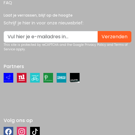
FAQ
Laat je verrassen, blijf op de hoogte
Schrijf je hier in voor onze nieuwsbrief:
Verzenden
This site is protected by reCAPTCHA and the Google
Privacy Policy
and
Terms of
Service
apply.
Partners
Volg ons op