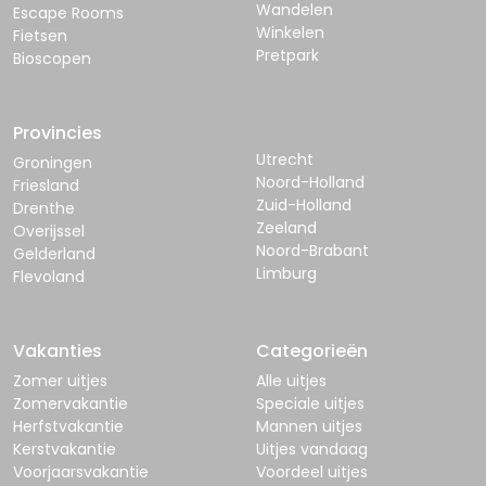
Wandelen
Escape Rooms
Winkelen
Fietsen
Pretpark
Bioscopen
Provincies
Utrecht
Groningen
Noord-Holland
Friesland
Zuid-Holland
Drenthe
Zeeland
Overijssel
Noord-Brabant
Gelderland
Limburg
Flevoland
Vakanties
Categorieën
Zomer uitjes
Alle uitjes
Zomervakantie
Speciale uitjes
Herfstvakantie
Mannen uitjes
Kerstvakantie
Uitjes vandaag
Voorjaarsvakantie
Voordeel uitjes