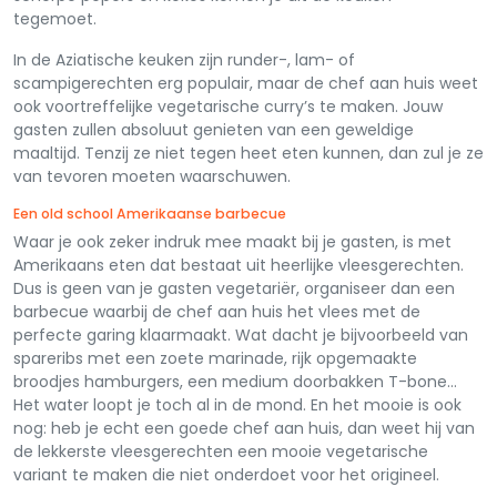
tegemoet.
In de Aziatische keuken zijn runder-, lam- of
scampigerechten erg populair, maar de chef aan huis weet
ook voortreffelijke vegetarische curry’s te maken. Jouw
gasten zullen absoluut genieten van een geweldige
maaltijd. Tenzij ze niet tegen heet eten kunnen, dan zul je ze
van tevoren moeten waarschuwen.
Een old school Amerikaanse barbecue
Waar je ook zeker indruk mee maakt bij je gasten, is met
Amerikaans eten dat bestaat uit heerlijke vleesgerechten.
Dus is geen van je gasten vegetariër, organiseer dan een
barbecue waarbij de chef aan huis het vlees met de
perfecte garing klaarmaakt. Wat dacht je bijvoorbeeld van
spareribs met een zoete marinade, rijk opgemaakte
broodjes hamburgers, een medium doorbakken T-bone…
Het water loopt je toch al in de mond. En het mooie is ook
nog: heb je echt een goede chef aan huis, dan weet hij van
de lekkerste vleesgerechten een mooie vegetarische
variant te maken die niet onderdoet voor het origineel.