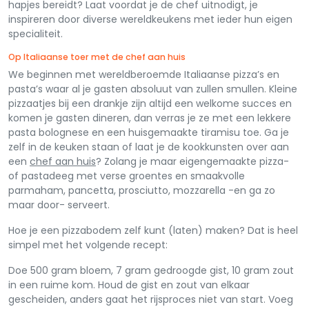
hapjes bereidt? Laat voordat je de chef uitnodigt, je
inspireren door diverse wereldkeukens met ieder hun eigen
specialiteit.
Op Italiaanse toer met de chef aan huis
We beginnen met wereldberoemde Italiaanse pizza’s en
pasta’s waar al je gasten absoluut van zullen smullen. Kleine
pizzaatjes bij een drankje zijn altijd een welkome succes en
komen je gasten dineren, dan verras je ze met een lekkere
pasta bolognese en een huisgemaakte tiramisu toe. Ga je
zelf in de keuken staan of laat je de kookkunsten over aan
een
chef aan huis
? Zolang je maar eigengemaakte pizza-
of pastadeeg met verse groentes en smaakvolle
parmaham, pancetta, prosciutto, mozzarella -en ga zo
maar door- serveert.
Hoe je een pizzabodem zelf kunt (laten) maken? Dat is heel
simpel met het volgende recept:
Doe 500 gram bloem, 7 gram gedroogde gist, 10 gram zout
in een ruime kom. Houd de gist en zout van elkaar
gescheiden, anders gaat het rijsproces niet van start. Voeg