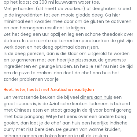
op het laatst ca 300 ml lauwwarm water toe.
Met je handen (dit heeft de voorkeur) of deeghaken kneed
je de ingrediënten tot een mooie gladde deeg. Ga hier
minimaal een kwartier mee door om de gluten te activeren
en een homogeen resultaat te krijgen.
Zet het deeg een uur opzij en leg een schone theedoek over
de kom. In een ruimte op kamertemperatuur kan de gist zijn
werk doen en het deeg optimaal doen rijzen.
Is de deeg gerezen, dan is die klaar om uitgerold te worden
en te garneren met een heerlijke pizzasaus, de gewenste
ingrediënten en geurige kruiden. En heb je zelf nu niet de tijd
om de pizza te maken, dan doet de chef aan huis het
zonder problemen voor je.
Heet, heter, heetst met Aziatische maaltijden
Een verrassende keuken die bij veel
diners aan huis
een
groot succes is, is de Aziatische keuken. Iedereen is bekend
met Chinees eten en staat graag in de rij voor bami goreng
met babi pangang. Wil je het eens over een andere boeg
gooien, dan laat je de chef aan huis een heerlijke Indische
curry met rijst bereiden. De geuren van warme kruiden,
scherpe pepers en kokos komen je uit de keuken