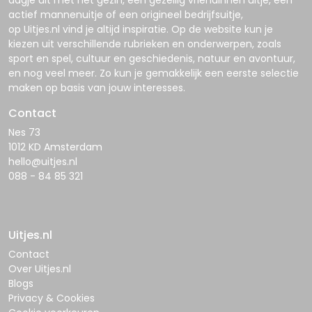
dagje uit met het gezin, een gezellig vriendinnen uitje, een
actief mannenuitje of een origineel bedrijfsuitje,
op
Uitjes.nl
vind je altijd inspiratie. Op de website kun je
kiezen uit verschillende rubrieken en onderwerpen, zoals
sport en spel, cultuur en geschiedenis, natuur en avontuur,
en nog veel meer. Zo kun je gemakkelijk een eerste selectie
maken op basis van jouw interesses.
Contact
Nes 73
1012 KD Amsterdam
hello@uitjes.nl
088 - 84 85 321
Uitjes.nl
Contact
Over Uitjes.nl
Blogs
Privacy & Cookies