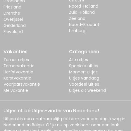
Utrecht
Groningen
Noord-Holland
Friesland
Zuid-Holland
Drenthe
Zeeland
Overijssel
Noord-Brabant
Gelderland
Limburg
Flevoland
Vakanties
Categorieën
Zomer uitjes
Alle uitjes
Zomervakantie
Speciale uitjes
Herfstvakantie
Mannen uitjes
Kerstvakantie
Uitjes vandaag
Voorjaarsvakantie
Voordeel uitjes
Meivakantie
Uitjes dit weekend
Uitjes.nl: dé Uitjes-vinder van Nederland!
Uitjes.nl
is een onafhankelijk platform voor een dagje weg in
Nederland en België. Of je nu op zoek bent naar een leuk