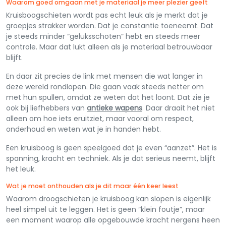
Waarom goed omgaan met je materiaal je meer plezier geeft
Kruisboogschieten wordt pas echt leuk als je merkt dat je
groepjes strakker worden. Dat je constantie toeneemt. Dat
je steeds minder “geluksschoten” hebt en steeds meer
controle. Maar dat lukt alleen als je materiaal betrouwbaar
blijft.
En daar zit precies de link met mensen die wat langer in
deze wereld rondlopen. Die gaan vaak steeds netter om
met hun spullen, omdat ze weten dat het loont. Dat zie je
ook bij liefhebbers van
antieke wapens
. Daar draait het niet
alleen om hoe iets eruitziet, maar vooral om respect,
onderhoud en weten wat je in handen hebt.
Een kruisboog is geen speelgoed dat je even “aanzet”. Het is
spanning, kracht en techniek. Als je dat serieus neemt, blijft
het leuk.
Wat je moet onthouden als je dit maar één keer leest
Waarom droogschieten je kruisboog kan slopen is eigenlijk
heel simpel uit te leggen. Het is geen “klein foutje”, maar
een moment waarop alle opgebouwde kracht nergens heen