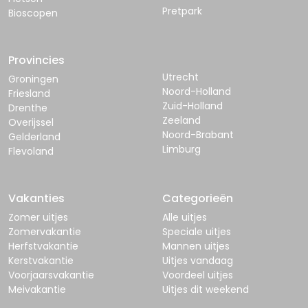
Pretpark
Bioscopen
Provincies
Utrecht
Groningen
Noord-Holland
Friesland
Zuid-Holland
Drenthe
Zeeland
Overijssel
Noord-Brabant
Gelderland
Limburg
Flevoland
Vakanties
Categorieën
Zomer uitjes
Alle uitjes
Zomervakantie
Speciale uitjes
Herfstvakantie
Mannen uitjes
Kerstvakantie
Uitjes vandaag
Voorjaarsvakantie
Voordeel uitjes
Meivakantie
Uitjes dit weekend