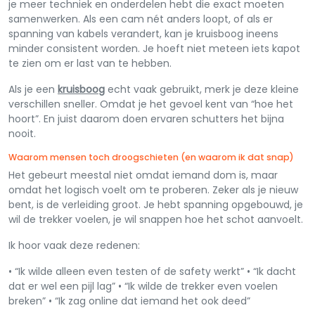
je meer techniek en onderdelen hebt die exact moeten
samenwerken. Als een cam nét anders loopt, of als er
spanning van kabels verandert, kan je kruisboog ineens
minder consistent worden. Je hoeft niet meteen iets kapot
te zien om er last van te hebben.
Als je een
kruisboog
echt vaak gebruikt, merk je deze kleine
verschillen sneller. Omdat je het gevoel kent van “hoe het
hoort”. En juist daarom doen ervaren schutters het bijna
nooit.
Waarom mensen toch droogschieten (en waarom ik dat snap)
Het gebeurt meestal niet omdat iemand dom is, maar
omdat het logisch voelt om te proberen. Zeker als je nieuw
bent, is de verleiding groot. Je hebt spanning opgebouwd, je
wil de trekker voelen, je wil snappen hoe het schot aanvoelt.
Ik hoor vaak deze redenen:
• “Ik wilde alleen even testen of de safety werkt” • “Ik dacht
dat er wel een pijl lag” • “Ik wilde de trekker even voelen
breken” • “Ik zag online dat iemand het ook deed”