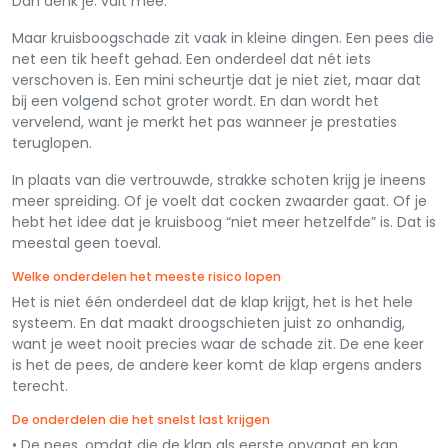
Dan denk je: valt mee.
Maar kruisboogschade zit vaak in kleine dingen. Een pees die
net een tik heeft gehad. Een onderdeel dat nét iets
verschoven is. Een mini scheurtje dat je niet ziet, maar dat
bij een volgend schot groter wordt. En dan wordt het
vervelend, want je merkt het pas wanneer je prestaties
teruglopen.
In plaats van die vertrouwde, strakke schoten krijg je ineens
meer spreiding. Of je voelt dat cocken zwaarder gaat. Of je
hebt het idee dat je kruisboog “niet meer hetzelfde” is. Dat is
meestal geen toeval.
Welke onderdelen het meeste risico lopen
Het is niet één onderdeel dat de klap krijgt, het is het hele
systeem. En dat maakt droogschieten juist zo onhandig,
want je weet nooit precies waar de schade zit. De ene keer
is het de pees, de andere keer komt de klap ergens anders
terecht.
De onderdelen die het snelst last krijgen
• De pees, omdat die de klap als eerste opvangt en kan