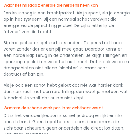
Waar het misgaat: energie die nergens heen kan
Een kruisboog is een krachtpakket. Als je spant, sla je energie
op in het systeem. Bij een normaal schot verdwijnt die
energie via de pijl richting je doel. De pijl is letterlijk de
“afvoer” van die kracht.
Bij droogschieten gebeurt iets anders. De pees knalt naar
voren zonder dat er een pijl mee gaat. Daardoor komt er
een harde klap terug in de onderdelen. Je krijgt trillingen en
spanning op plekken waar het niet hoort. Dat is ook waarom
droogschieten niet alleen “slechter” is, maar echt
destructief kan zijn.
Als je ooit een schot hebt gelost dat nét wat harder klonk
dan normaal, met een rare trilling, dan weet je meteen wat
ik bedoel. Je voelt dat er iets niet klopt.
Waarom de schade vaak pas later zichtbaar wordt
Dit is het verraderlijke: soms schiet je droog en lijkt er niks
aan de hand. Geen kapotte pees, geen boogarmen die
zichtbaar scheuren, geen onderdelen die direct los zitten.