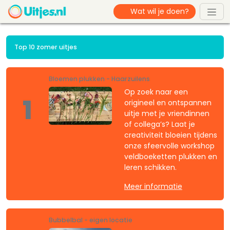
Top 10 zomer uitjes
Bloemen plukken - Haarzuilens
Op zoek naar een
1
origineel en ontspannen
uitje met je vriendinnen
of collega’s? Laat je
creativiteit bloeien tijdens
onze sfeervolle workshop
veldboeketten plukken en
leren schikken.
Meer informatie
Bubbelbal - eigen locatie