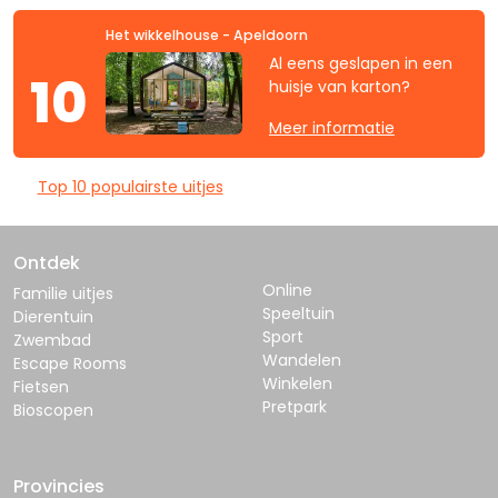
Het wikkelhouse - Apeldoorn
Al eens geslapen in een
10
huisje van karton?
Meer informatie
Top 10 populairste uitjes
Ontdek
Online
Familie uitjes
Speeltuin
Dierentuin
Sport
Zwembad
Wandelen
Escape Rooms
Winkelen
Fietsen
Pretpark
Bioscopen
Provincies