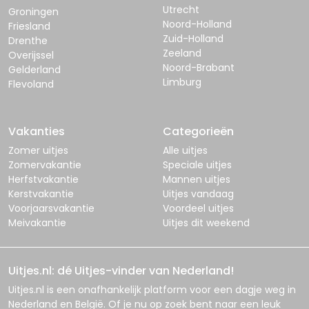
Utrecht
Groningen
Noord-Holland
Friesland
Zuid-Holland
Drenthe
Zeeland
Overijssel
Noord-Brabant
Gelderland
Limburg
Flevoland
Vakanties
Categorieën
Zomer uitjes
Alle uitjes
Zomervakantie
Speciale uitjes
Herfstvakantie
Mannen uitjes
Kerstvakantie
Uitjes vandaag
Voorjaarsvakantie
Voordeel uitjes
Meivakantie
Uitjes dit weekend
Uitjes.nl: dé Uitjes-vinder van Nederland!
Uitjes.nl
is een onafhankelijk platform voor een dagje weg in
Nederland en België. Of je nu op zoek bent naar een leuk