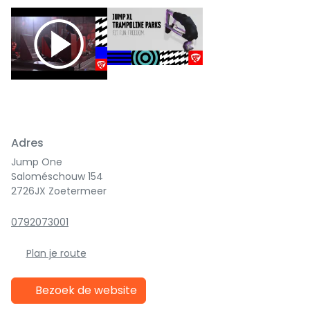
Adres
Jump One
Saloméschouw 154
2726JX Zoetermeer
0792073001
Plan je route
Bezoek de website