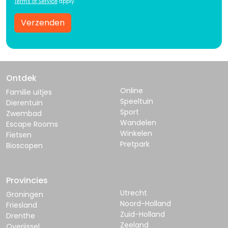
Terms of Service
apply.
Verzenden
Ontdek
Online
Familie uitjes
Speeltuin
Dierentuin
Sport
Zwembad
Wandelen
Escape Rooms
Winkelen
Fietsen
Pretpark
Bioscopen
Provincies
Utrecht
Groningen
Noord-Holland
Friesland
Zuid-Holland
Drenthe
Zeeland
Overijssel