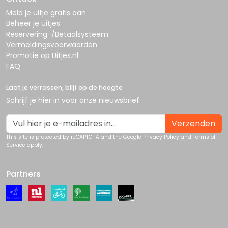
Meld je uitje gratis aan
Beheer je uitjes
Reservering-/Betaalsysteem
Vermeldingsvoorwaarden
Promotie op Uitjes.nl
FAQ
Laat je verrassen, blijf op de hoogte
Schrijf je hier in voor onze nieuwsbrief:
Verzenden
This site is protected by reCAPTCHA and the Google
Privacy Policy
and
Terms of
Service
apply.
Partners