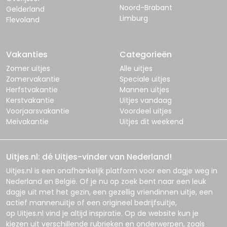
Noord-Brabant
Gelderland
Limburg
Flevoland
Vakanties
Categorieën
Zomer uitjes
Alle uitjes
Zomervakantie
Speciale uitjes
Herfstvakantie
Mannen uitjes
Kerstvakantie
Uitjes vandaag
Voorjaarsvakantie
Voordeel uitjes
Meivakantie
Uitjes dit weekend
Uitjes.nl: dé Uitjes-vinder van Nederland!
Uitjes.nl
is een onafhankelijk platform voor een dagje weg in
Nederland en België. Of je nu op zoek bent naar een leuk
dagje uit met het gezin, een gezellig vriendinnen uitje, een
actief mannenuitje of een origineel bedrijfsuitje,
op
Uitjes.nl
vind je altijd inspiratie. Op de website kun je
kiezen uit verschillende rubrieken en onderwerpen, zoals