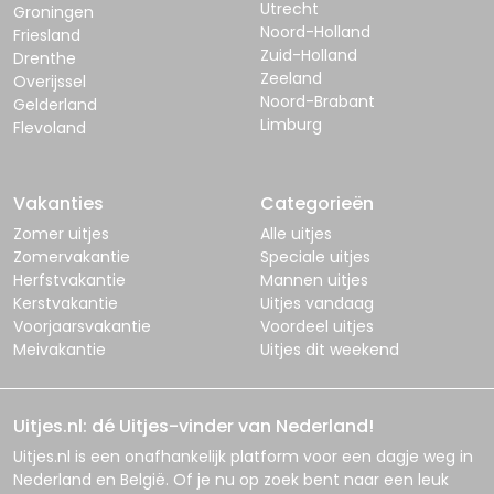
Utrecht
Groningen
Noord-Holland
Friesland
Zuid-Holland
Drenthe
Zeeland
Overijssel
Noord-Brabant
Gelderland
Limburg
Flevoland
Vakanties
Categorieën
Zomer uitjes
Alle uitjes
Zomervakantie
Speciale uitjes
Herfstvakantie
Mannen uitjes
Kerstvakantie
Uitjes vandaag
Voorjaarsvakantie
Voordeel uitjes
Meivakantie
Uitjes dit weekend
Uitjes.nl: dé Uitjes-vinder van Nederland!
Uitjes.nl
is een onafhankelijk platform voor een dagje weg in
Nederland en België. Of je nu op zoek bent naar een leuk