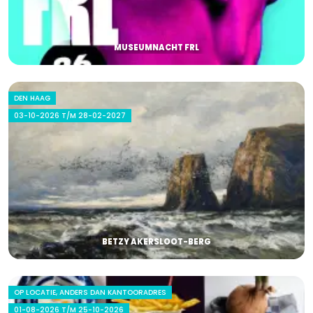
MUSEUMNACHT FRL
DEN HAAG
03-10-2026 T/M 28-02-2027
BETZY AKERSLOOT-BERG
OP LOCATIE, ANDERS DAN KANTOORADRES
01-08-2026 T/M 25-10-2026