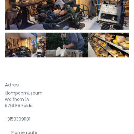
Previous
Next
Adres
Klompenmuseum
Wolfhorn 1A
9761 BA Eelde
+31503091181
Plan je route