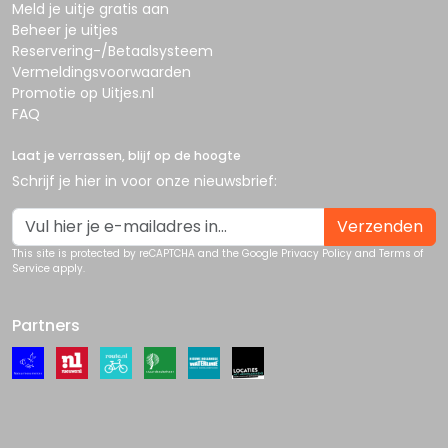
Meld je uitje gratis aan
Beheer je uitjes
Reservering-/Betaalsysteem
Vermeldingsvoorwaarden
Promotie op Uitjes.nl
FAQ
Laat je verrassen, blijf op de hoogte
Schrijf je hier in voor onze nieuwsbrief:
Verzenden
This site is protected by reCAPTCHA and the Google
Privacy Policy
and
Terms of
Service
apply.
Partners