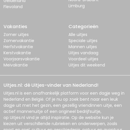
Gelderland
Limburg
Flevoland
Vakanties
Categorieën
Zomer uitjes
Alle uitjes
Zomervakantie
Speciale uitjes
Herfstvakantie
Mannen uitjes
Kerstvakantie
Uitjes vandaag
Voorjaarsvakantie
Voordeel uitjes
Meivakantie
Uitjes dit weekend
Uitjes.nl: dé Uitjes-vinder van Nederland!
Uitjes.nl
is een onafhankelijk platform voor een dagje weg in
Nederland en België. Of je nu op zoek bent naar een leuk
dagje uit met het gezin, een gezellig vriendinnen uitje, een
actief mannenuitje of een origineel bedrijfsuitje,
op
Uitjes.nl
vind je altijd inspiratie. Op de website kun je
kiezen uit verschillende rubrieken en onderwerpen, zoals
sport en spel, cultuur en geschiedenis, natuur en avontuur,