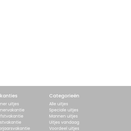
kanties
Categorieën
er uitjes
Alle uitjes
mervakantie
Speciale uitjes
fstvakantie
Mannen uitjes
stvakantie
Uitjes vandaag
orjaarsvakantie
Voordeel uitjes