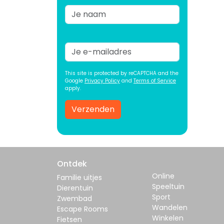
This site is protected by reCAPTCHA and the
Google
Privacy Policy
and
Terms of Service
apply.
Verzenden
Ontdek
Online
Familie uitjes
Speeltuin
Dierentuin
Sport
Zwembad
Wandelen
Escape Rooms
Winkelen
Fietsen