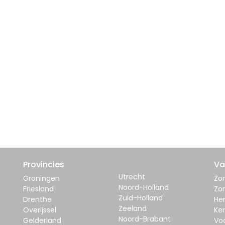
Provincies
Va
Utrecht
Groningen
Zom
Noord-Holland
Friesland
Zo
Zuid-Holland
Drenthe
Her
Zeeland
Overijssel
Ker
Noord-Brabant
Gelderland
Vo