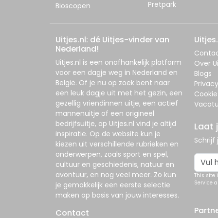
Pretpark
Bioscopen
Uitjes.nl: dé Uitjes-vinder van
Uitjes.
Nederland!
Conta
Uitjes.nl
is een onafhankelijk platform
Over Ui
voor een dagje weg in Nederland en
Blogs
België. Of je nu op zoek bent naar
Privac
een leuk dagje uit met het gezin, een
Cookie
gezellig vriendinnen uitje, een actief
Vacatu
mannenuitje of een origineel
bedrijfsuitje, op
Uitjes.nl
vind je altijd
Laat 
inspiratie. Op de website kun je
Schrijf
kiezen uit verschillende rubrieken en
onderwerpen, zoals sport en spel,
cultuur en geschiedenis, natuur en
avontuur, en nog veel meer. Zo kun
This site
Service
a
je gemakkelijk een eerste selectie
maken op basis van jouw interesses.
Partn
Contact