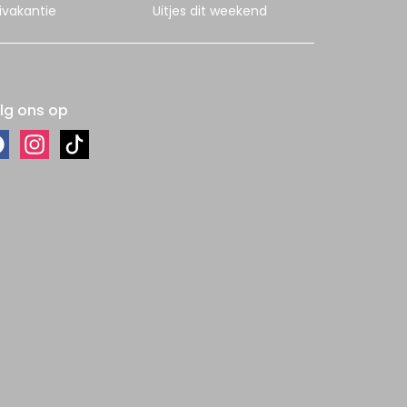
ivakantie
Uitjes dit weekend
lg ons op