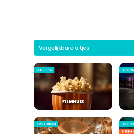
Vergelijkbare uitjes
DEN HAAG
HILVER
FILMHUIS
AMSTERDAM
DEN HA
BIEDEN 