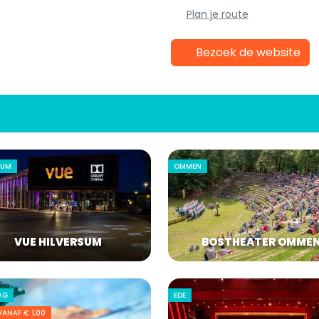
Plan je route
Bezoek de website
SUM
OMMEN
VUE HILVERSUM
BOSTHEATER OMME
AG
EDE
VANAF € 1,00