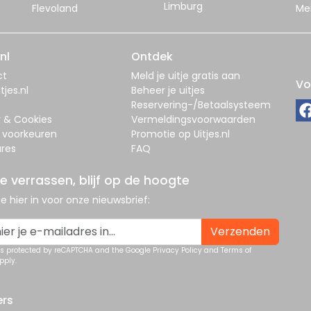
Limburg
Flevoland
Me
nl
Ontdek
ct
Meld je uitje gratis aan
Vo
tjes.nl
Beheer je uitjes
Reservering-/Betaalsysteem
y & Cookies
Vermeldingsvoorwaarden
 voorkeuren
Promotie op Uitjes.nl
res
FAQ
je verrassen, blijf op de hoogte
 je hier in voor onze nieuwsbrief:
Verzenden
 is protected by reCAPTCHA and the Google
Privacy Policy
and
Terms of
pply.
ers