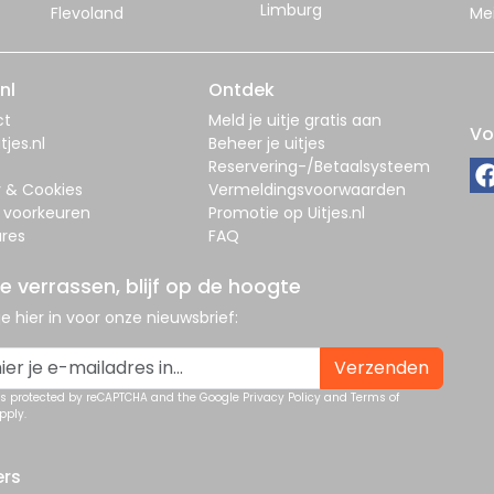
Limburg
Flevoland
Me
nl
Ontdek
ct
Meld je uitje gratis aan
Vo
tjes.nl
Beheer je uitjes
Reservering-/Betaalsysteem
y & Cookies
Vermeldingsvoorwaarden
 voorkeuren
Promotie op Uitjes.nl
res
FAQ
je verrassen, blijf op de hoogte
 je hier in voor onze nieuwsbrief:
Verzenden
 is protected by reCAPTCHA and the Google
Privacy Policy
and
Terms of
pply.
ers