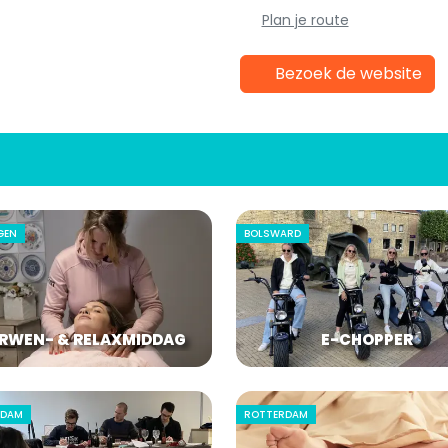
Plan je route
Bezoek de website
GEN
BOLSWARD
RWEN- & RELAXMIDDAG
E-CHOPPER
RDAM
ROTTERDAM