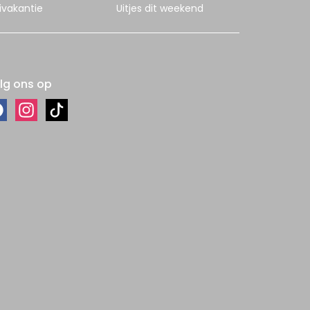
ivakantie
Uitjes dit weekend
lg ons op