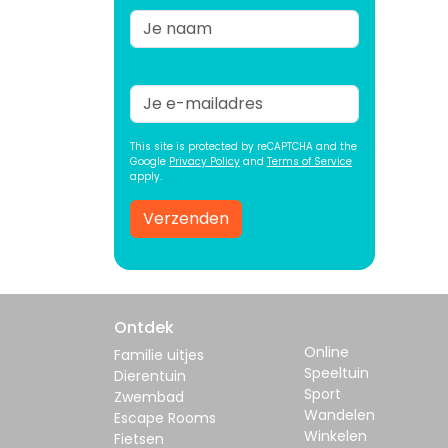
This site is protected by reCAPTCHA and the
Google
Privacy Policy
and
Terms of Service
apply.
Verzenden
Ontdek
Online
Familie uitjes
Speeltuin
Dierentuin
Sport
Zwembad
Wandelen
Escape Rooms
Winkelen
Fietsen