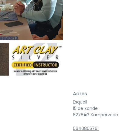
Next
Adres
Esquell
15 de Zande
8278AG Kamperveen
0640805761