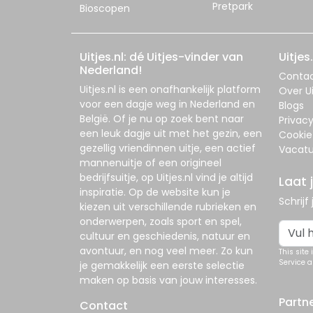
Pretpark
Bioscopen
Uitjes.nl: dé Uitjes-vinder van
Uitjes.
Nederland!
Conta
Uitjes.nl
is een onafhankelijk platform
Over Ui
voor een dagje weg in Nederland en
Blogs
België. Of je nu op zoek bent naar
Privac
een leuk dagje uit met het gezin, een
Cookie
gezellig vriendinnen uitje, een actief
Vacatu
mannenuitje of een origineel
bedrijfsuitje, op
Uitjes.nl
vind je altijd
Laat 
inspiratie. Op de website kun je
Schrijf
kiezen uit verschillende rubrieken en
onderwerpen, zoals sport en spel,
cultuur en geschiedenis, natuur en
avontuur, en nog veel meer. Zo kun
This site
Service
a
je gemakkelijk een eerste selectie
maken op basis van jouw interesses.
Partn
Contact