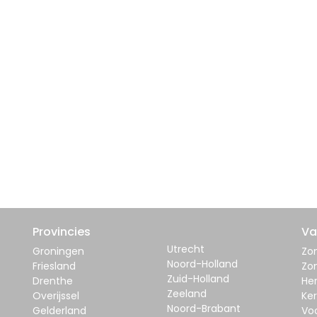
Provincies
Va
Utrecht
Groningen
Zom
Noord-Holland
Friesland
Zo
Zuid-Holland
Drenthe
Her
Zeeland
Overijssel
Ker
Noord-Brabant
Gelderland
Vo