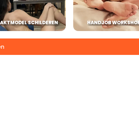
AKTMODEL SCHILDEREN
HANDJOB WORKSHO
en