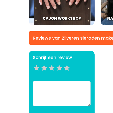
CAJON WORKSHOP
NA
Reviews van Zilveren sieraden mak
Schrijf een review!