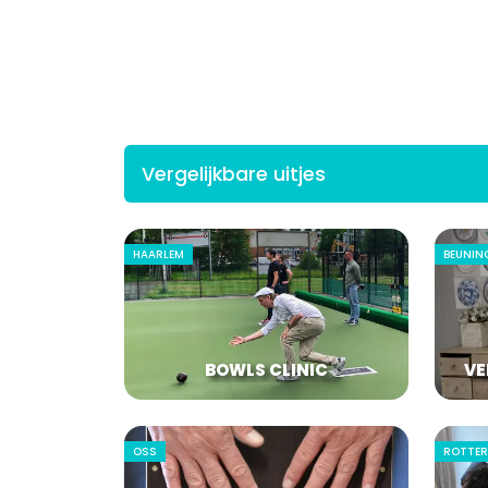
Vergelijkbare uitjes
HAARLEM
BEUNIN
BOWLS CLINIC
VE
OSS
ROTTE