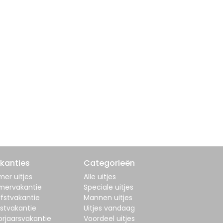
kanties
Categorieën
er uitjes
Alle uitjes
mervakantie
Speciale uitjes
fstvakantie
Mannen uitjes
stvakantie
Uitjes vandaag
orjaarsvakantie
Voordeel uitjes