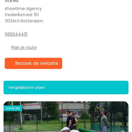
Adres
showtime Agency
frederikstraat 151
3034LH Rotterdam
0650444111
Plan je route
Bezoek de website
Vergelijkbare uitjes
HAARLEM