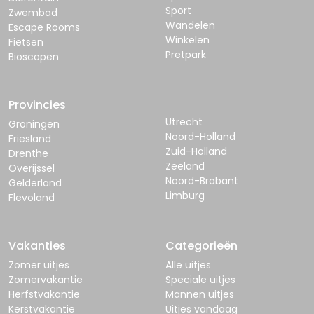
Sport
Zwembad
Wandelen
Escape Rooms
Winkelen
Fietsen
Pretpark
Bioscopen
Provincies
Utrecht
Groningen
Noord-Holland
Friesland
Zuid-Holland
Drenthe
Zeeland
Overijssel
Noord-Brabant
Gelderland
Limburg
Flevoland
Vakanties
Categorieën
Zomer uitjes
Alle uitjes
Zomervakantie
Speciale uitjes
Herfstvakantie
Mannen uitjes
Kerstvakantie
Uitjes vandaag