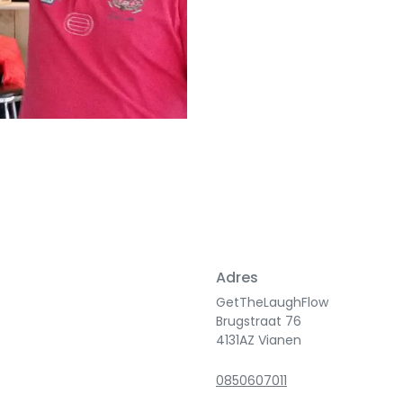
Adres
GetTheLaughFlow
Brugstraat 76
4131AZ Vianen
0850607011