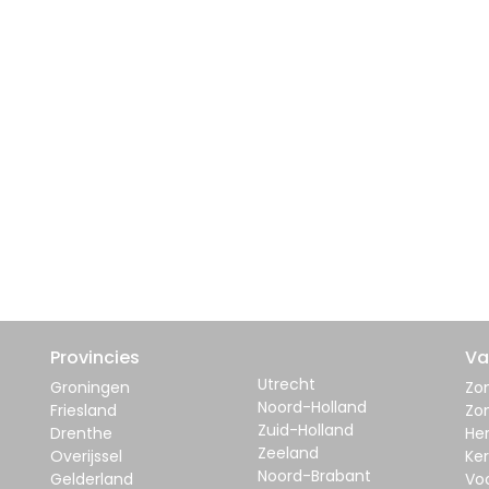
Provincies
Va
Utrecht
Groningen
Zom
Noord-Holland
Friesland
Zo
Zuid-Holland
Drenthe
Her
Zeeland
Overijssel
Ker
Noord-Brabant
Gelderland
Vo