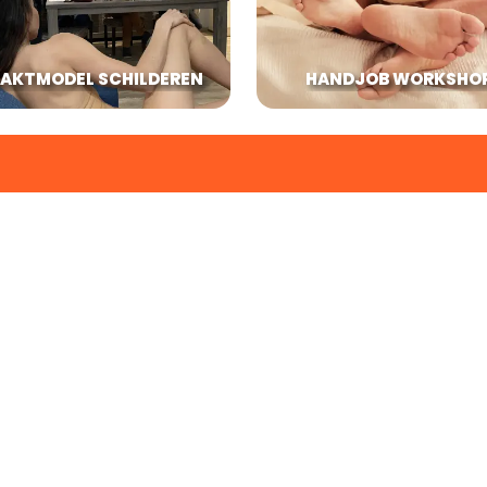
AKTMODEL SCHILDEREN
HANDJOB WORKSHO