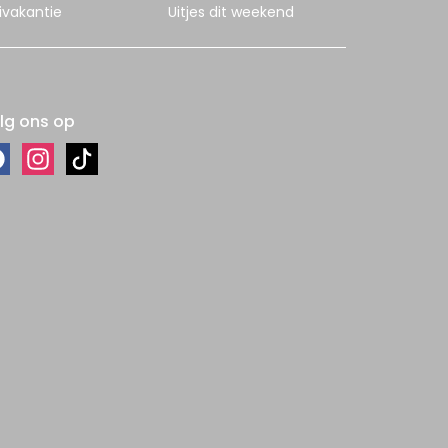
ivakantie
Uitjes dit weekend
lg ons op