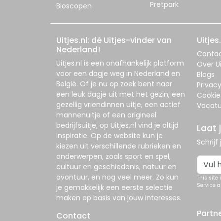
Pretpark
Bioscopen
Uitjes.nl: dé Uitjes-vinder van
Uitjes.
Nederland!
Conta
Uitjes.nl
is een onafhankelijk platform
Over Ui
voor een dagje weg in Nederland en
Blogs
België. Of je nu op zoek bent naar
Privac
een leuk dagje uit met het gezin, een
Cookie
gezellig vriendinnen uitje, een actief
Vacatu
mannenuitje of een origineel
bedrijfsuitje, op
Uitjes.nl
vind je altijd
Laat 
inspiratie. Op de website kun je
Schrijf
kiezen uit verschillende rubrieken en
onderwerpen, zoals sport en spel,
cultuur en geschiedenis, natuur en
avontuur, en nog veel meer. Zo kun
This site
Service
a
je gemakkelijk een eerste selectie
maken op basis van jouw interesses.
Partn
Contact