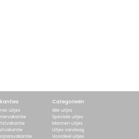
kanties
Categorieën
er uitjes
Alle uitjes
mervakantie
Speciale uitjes
fstvakantie
Mannen uitjes
stvakantie
Uitjes vandaag
orjaarsvakantie
Voordeel uitjes