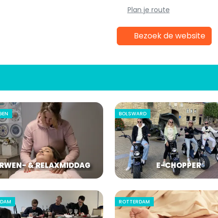
Plan je route
Bezoek de website
GEN
BOLSWARD
RWEN- & RELAXMIDDAG
E-CHOPPER
RDAM
ROTTERDAM