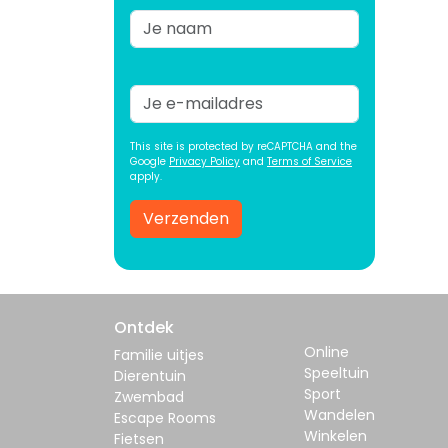
This site is protected by reCAPTCHA and the
Google
Privacy Policy
and
Terms of Service
apply.
Verzenden
Ontdek
Online
Familie uitjes
Speeltuin
Dierentuin
Sport
Zwembad
Wandelen
Escape Rooms
Winkelen
Fietsen