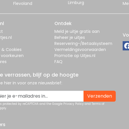
Limburg
Flevoland
Me
nl
Ontdek
ct
Meld je uitje gratis aan
Vo
tjes.nl
Beheer je uitjes
Reservering-/Betaalsysteem
y & Cookies
Vermeldingsvoorwaarden
 voorkeuren
Promotie op Uitjes.nl
res
FAQ
je verrassen, blijf op de hoogte
 je hier in voor onze nieuwsbrief:
Verzenden
 is protected by reCAPTCHA and the Google
Privacy Policy
and
Terms of
pply.
ers