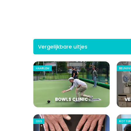
Vergelijkbare uitjes
HAARLEM
BEUNIN
BOWLS CLINIC
VE
OSS
ROTTE