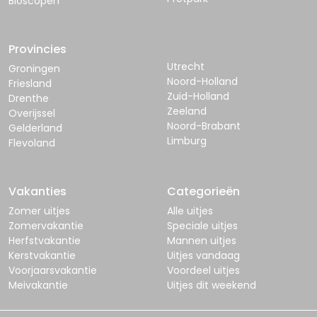
Bioscopen
Provincies
Utrecht
Groningen
Noord-Holland
Friesland
Zuid-Holland
Drenthe
Zeeland
Overijssel
Noord-Brabant
Gelderland
Limburg
Flevoland
Vakanties
Categorieën
Zomer uitjes
Alle uitjes
Zomervakantie
Speciale uitjes
Herfstvakantie
Mannen uitjes
Kerstvakantie
Uitjes vandaag
Voorjaarsvakantie
Voordeel uitjes
Meivakantie
Uitjes dit weekend