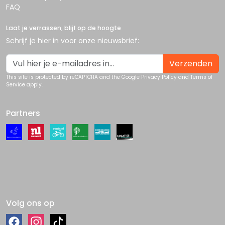
FAQ
Laat je verrassen, blijf op de hoogte
Schrijf je hier in voor onze nieuwsbrief:
Verzenden
This site is protected by reCAPTCHA and the Google
Privacy Policy
and
Terms of
Service
apply.
Partners
Volg ons op