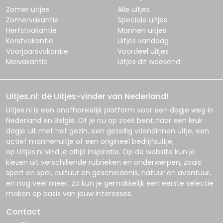
Zomer uitjes
Alle uitjes
Zomervakantie
Speciale uitjes
Herfstvakantie
Mannen uitjes
Kerstvakantie
Uitjes vandaag
Voorjaarsvakantie
Voordeel uitjes
Meivakantie
Uitjes dit weekend
Uitjes.nl: dé Uitjes-vinder van Nederland!
Uitjes.nl
is een onafhankelijk platform voor een dagje weg in
Nederland en België. Of je nu op zoek bent naar een leuk
dagje uit met het gezin, een gezellig vriendinnen uitje, een
actief mannenuitje of een origineel bedrijfsuitje,
op
Uitjes.nl
vind je altijd inspiratie. Op de website kun je
kiezen uit verschillende rubrieken en onderwerpen, zoals
sport en spel, cultuur en geschiedenis, natuur en avontuur,
en nog veel meer. Zo kun je gemakkelijk een eerste selectie
maken op basis van jouw interesses.
Contact