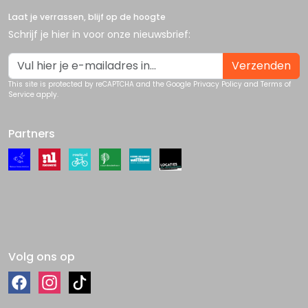
Laat je verrassen, blijf op de hoogte
Schrijf je hier in voor onze nieuwsbrief:
Verzenden
This site is protected by reCAPTCHA and the Google
Privacy Policy
and
Terms of
Service
apply.
Partners
Volg ons op