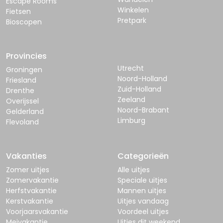
Escape Rooms
Winkelen
Fietsen
Pretpark
Bioscopen
Provincies
Utrecht
Groningen
Noord-Holland
Friesland
Zuid-Holland
Drenthe
Zeeland
Overijssel
Noord-Brabant
Gelderland
Limburg
Flevoland
Vakanties
Categorieën
Zomer uitjes
Alle uitjes
Zomervakantie
Speciale uitjes
Herfstvakantie
Mannen uitjes
Kerstvakantie
Uitjes vandaag
Voorjaarsvakantie
Voordeel uitjes
Meivakantie
Uitjes dit weekend