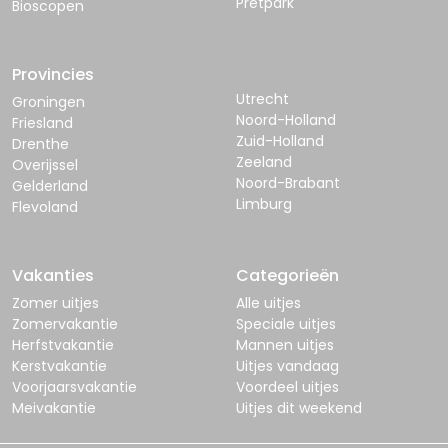
Pretpark
Bioscopen
Provincies
Utrecht
Groningen
Noord-Holland
Friesland
Zuid-Holland
Drenthe
Zeeland
Overijssel
Noord-Brabant
Gelderland
Limburg
Flevoland
Vakanties
Categorieën
Zomer uitjes
Alle uitjes
Zomervakantie
Speciale uitjes
Herfstvakantie
Mannen uitjes
Kerstvakantie
Uitjes vandaag
Voorjaarsvakantie
Voordeel uitjes
Meivakantie
Uitjes dit weekend