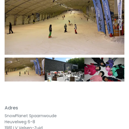
Previous
Next
Adres
SnowPlanet Spaarnwoude
Heuvelweg 6-8
1981 LV Velsen-Zuid