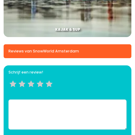
KAJAK & SUP
Reviews van SnowWorld Amsterdam
Schrijf een review!