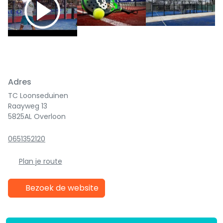
Previous
Next
Adres
TC Loonseduinen
Raayweg 13
5825AL Overloon
0651352120
Plan je route
Bezoek de website