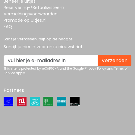
Beheer je uitjes
Reservering-/Betaalsysteem
Vermeldingsvoorwaarden
Promotie op Uitjes.nl
FAQ
Laat je verrassen, blijf op de hoogte
Schrijf je hier in voor onze nieuwsbrief:
Verzenden
This site is protected by reCAPTCHA and the Google
Privacy Policy
and
Terms of
Service
apply.
Partners