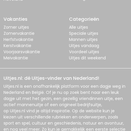
Vakanties
Categorieën
Zomer uitjes
Alle uitjes
Zomervakantie
Speciale uitjes
Herfstvakantie
Mannen uitjes
Kerstvakantie
Uitjes vandaag
Voorjaarsvakantie
Voordeel uitjes
Meivakantie
Uitjes dit weekend
Uitjes.nl: dé Uitjes-vinder van Nederland!
Uitjes.nl
is een onafhankelijk platform voor een dagje weg in
Nederland en België. Of je nu op zoek bent naar een leuk
dagje uit met het gezin, een gezellig vriendinnen uitje, een
actief mannenuitje of een origineel bedrijfsuitje,
op
Uitjes.nl
vind je altijd inspiratie. Op de website kun je
kiezen uit verschillende rubrieken en onderwerpen, zoals
sport en spel, cultuur en geschiedenis, natuur en avontuur,
en nog veel meer. Zo kun je gemakkelijk een eerste selectie