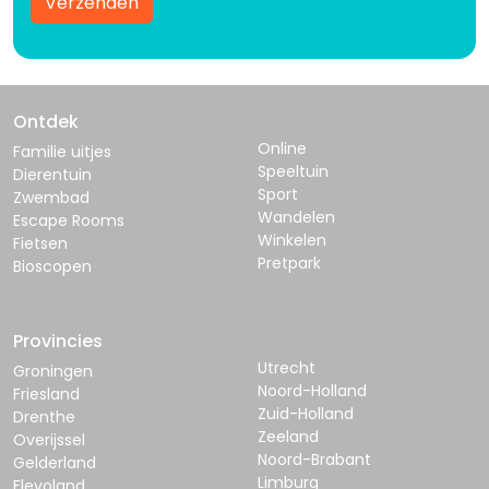
Verzenden
Ontdek
Online
Familie uitjes
Speeltuin
Dierentuin
Sport
Zwembad
Wandelen
Escape Rooms
Winkelen
Fietsen
Pretpark
Bioscopen
Provincies
Utrecht
Groningen
Noord-Holland
Friesland
Zuid-Holland
Drenthe
Zeeland
Overijssel
Noord-Brabant
Gelderland
Limburg
Flevoland