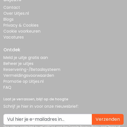
Contact
Over Uitjes.nl
Blogs
Privacy & Cookies
Cookie voorkeuren
Vacatures
Ontdek
Meld je uitje gratis aan
Beheer je uitjes
Reservering-/Betaalsysteem
Vermeldingsvoorwaarden
Promotie op Uitjes.nl
FAQ
Laat je verrassen, blijf op de hoogte
Schrijf je hier in voor onze nieuwsbrief:
Verzenden
This site is protected by reCAPTCHA and the Google
Privacy Policy
and
Terms of