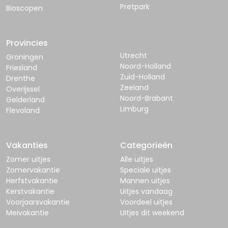
Pretpark
Bioscopen
Provincies
Utrecht
Groningen
Noord-Holland
Friesland
Zuid-Holland
Drenthe
Zeeland
Overijssel
Noord-Brabant
Gelderland
Limburg
Flevoland
Vakanties
Categorieën
Zomer uitjes
Alle uitjes
Zomervakantie
Speciale uitjes
Herfstvakantie
Mannen uitjes
Kerstvakantie
Uitjes vandaag
Voorjaarsvakantie
Voordeel uitjes
Meivakantie
Uitjes dit weekend