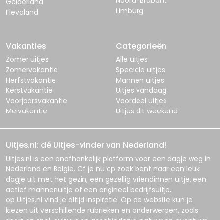
Noord-Brabant
Gelderland
Limburg
Flevoland
Vakanties
Categorieën
Zomer uitjes
Alle uitjes
Zomervakantie
Speciale uitjes
Herfstvakantie
Mannen uitjes
Kerstvakantie
Uitjes vandaag
Voorjaarsvakantie
Voordeel uitjes
Meivakantie
Uitjes dit weekend
Uitjes.nl: dé Uitjes-vinder van Nederland!
Uitjes.nl
is een onafhankelijk platform voor een dagje weg in
Nederland en België. Of je nu op zoek bent naar een leuk
dagje uit met het gezin, een gezellig vriendinnen uitje, een
actief mannenuitje of een origineel bedrijfsuitje,
op
Uitjes.nl
vind je altijd inspiratie. Op de website kun je
kiezen uit verschillende rubrieken en onderwerpen, zoals