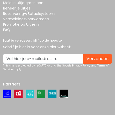
Meld je uitje gratis aan
Beheer je uitjes
Reservering-/Betaalsysteem
Vermeldingsvoorwaarden
Promotie op Uitjes.nl
FAQ
Laat je verrassen, blijf op de hoogte
Schrijf je hier in voor onze nieuwsbrief:
Verzenden
This site is protected by reCAPTCHA and the Google
Privacy Policy
and
Terms of
Service
apply.
Partners