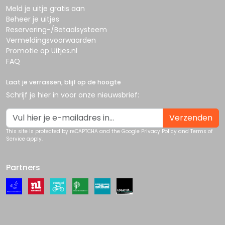
Meld je uitje gratis aan
Beheer je uitjes
Reservering-/Betaalsysteem
Vermeldingsvoorwaarden
Promotie op Uitjes.nl
FAQ
Laat je verrassen, blijf op de hoogte
Schrijf je hier in voor onze nieuwsbrief:
Verzenden
This site is protected by reCAPTCHA and the Google
Privacy Policy
and
Terms of
Service
apply.
Partners