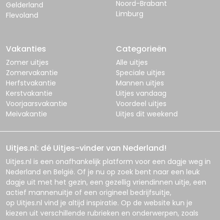
Noord-Brabant
Gelderland
Limburg
Flevoland
Vakanties
Categorieën
Zomer uitjes
Alle uitjes
Zomervakantie
Speciale uitjes
Herfstvakantie
Mannen uitjes
Kerstvakantie
Uitjes vandaag
Voorjaarsvakantie
Voordeel uitjes
Meivakantie
Uitjes dit weekend
Uitjes.nl: dé Uitjes-vinder van Nederland!
Uitjes.nl
is een onafhankelijk platform voor een dagje weg in
Nederland en België. Of je nu op zoek bent naar een leuk
dagje uit met het gezin, een gezellig vriendinnen uitje, een
actief mannenuitje of een origineel bedrijfsuitje,
op
Uitjes.nl
vind je altijd inspiratie. Op de website kun je
kiezen uit verschillende rubrieken en onderwerpen, zoals