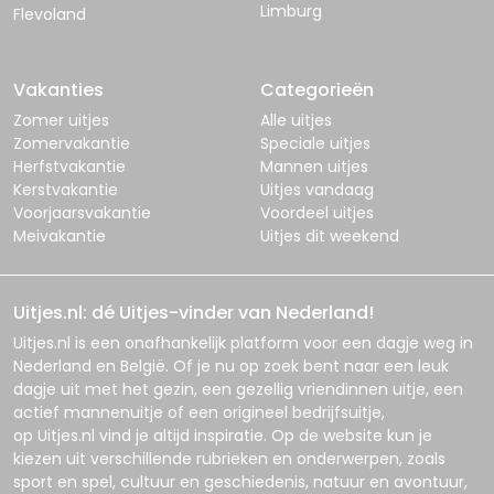
Limburg
Flevoland
Vakanties
Categorieën
Zomer uitjes
Alle uitjes
Zomervakantie
Speciale uitjes
Herfstvakantie
Mannen uitjes
Kerstvakantie
Uitjes vandaag
Voorjaarsvakantie
Voordeel uitjes
Meivakantie
Uitjes dit weekend
Uitjes.nl: dé Uitjes-vinder van Nederland!
Uitjes.nl
is een onafhankelijk platform voor een dagje weg in
Nederland en België. Of je nu op zoek bent naar een leuk
dagje uit met het gezin, een gezellig vriendinnen uitje, een
actief mannenuitje of een origineel bedrijfsuitje,
op
Uitjes.nl
vind je altijd inspiratie. Op de website kun je
kiezen uit verschillende rubrieken en onderwerpen, zoals
sport en spel, cultuur en geschiedenis, natuur en avontuur,