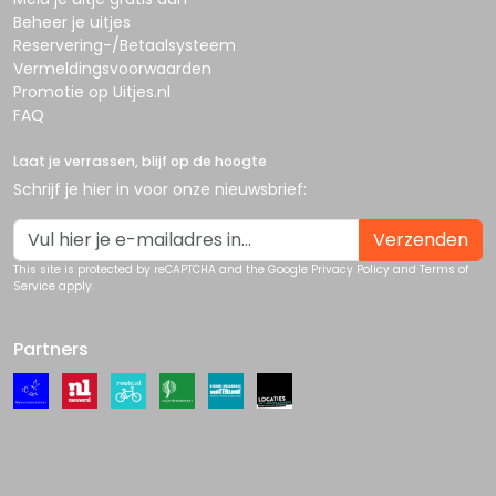
Beheer je uitjes
Reservering-/Betaalsysteem
Vermeldingsvoorwaarden
Promotie op Uitjes.nl
FAQ
Laat je verrassen, blijf op de hoogte
Schrijf je hier in voor onze nieuwsbrief:
Verzenden
This site is protected by reCAPTCHA and the Google
Privacy Policy
and
Terms of
Service
apply.
Partners