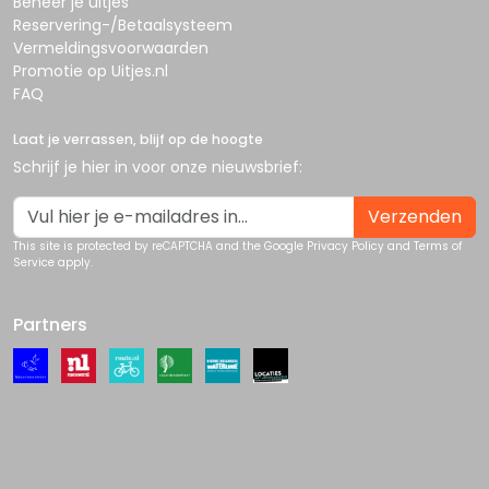
Beheer je uitjes
Reservering-/Betaalsysteem
Vermeldingsvoorwaarden
Promotie op Uitjes.nl
FAQ
Laat je verrassen, blijf op de hoogte
Schrijf je hier in voor onze nieuwsbrief:
Verzenden
This site is protected by reCAPTCHA and the Google
Privacy Policy
and
Terms of
Service
apply.
Partners