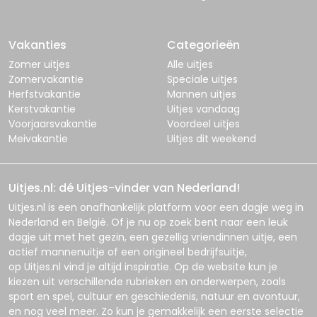
Vakanties
Categorieën
Zomer uitjes
Alle uitjes
Zomervakantie
Speciale uitjes
Herfstvakantie
Mannen uitjes
Kerstvakantie
Uitjes vandaag
Voorjaarsvakantie
Voordeel uitjes
Meivakantie
Uitjes dit weekend
Uitjes.nl: dé Uitjes-vinder van Nederland!
Uitjes.nl
is een onafhankelijk platform voor een dagje weg in
Nederland en België. Of je nu op zoek bent naar een leuk
dagje uit met het gezin, een gezellig vriendinnen uitje, een
actief mannenuitje of een origineel bedrijfsuitje,
op
Uitjes.nl
vind je altijd inspiratie. Op de website kun je
kiezen uit verschillende rubrieken en onderwerpen, zoals
sport en spel, cultuur en geschiedenis, natuur en avontuur,
en nog veel meer. Zo kun je gemakkelijk een eerste selectie