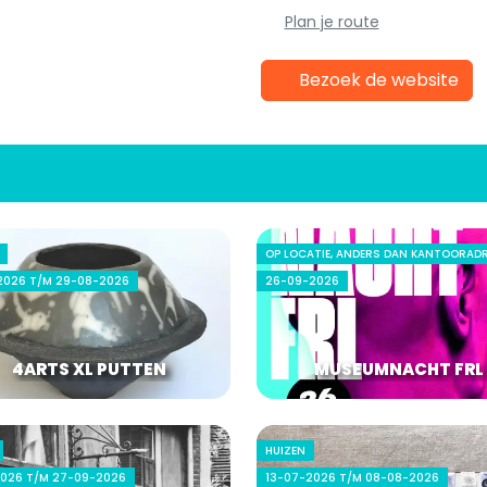
Plan je route
Bezoek de website
OP LOCATIE, ANDERS DAN KANTOORAD
2026 T/M 29-08-2026
26-09-2026
4ARTS XL PUTTEN
MUSEUMNACHT FRL
HUIZEN
2026 T/M 27-09-2026
13-07-2026 T/M 08-08-2026