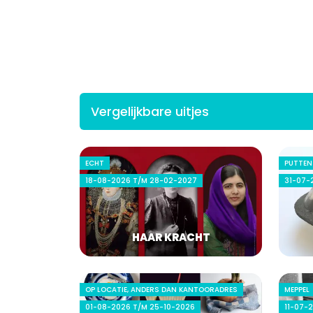
Vergelijkbare uitjes
ECHT
PUTTEN
18-08-2026 T/M 28-02-2027
31-07-
HAAR KRACHT
OP LOCATIE, ANDERS DAN KANTOORADRES
MEPPEL
01-08-2026 T/M 25-10-2026
11-07-