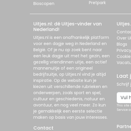
Pretpark
Bioscopen
Uitjes.nl: dé Uitjes-vinder van
Uitjes.
Nederland!
Conta
Uitjes.nl
is een onafhankelijk platform
Over Ui
voor een dagje weg in Nederland en
Blogs
België. Of je nu op zoek bent naar
Privac
een leuk dagje uit met het gezin, een
Cookie
gezellig vriendinnen uitje, een actief
Vacatu
mannenuitje of een origineel
bedrijfsuitje, op
Uitjes.nl
vind je altijd
Laat 
inspiratie. Op de website kun je
Schrijf
kiezen uit verschillende rubrieken en
onderwerpen, zoals sport en spel,
cultuur en geschiedenis, natuur en
avontuur, en nog veel meer. Zo kun
This site
Service
a
je gemakkelijk een eerste selectie
maken op basis van jouw interesses.
Partn
Contact