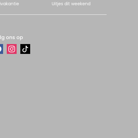
ivakantie
Uitjes dit weekend
lg ons op