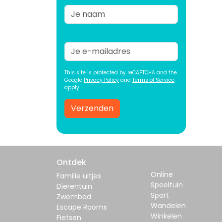
This site is protected by reCAPTCHA and the
Google
Privacy Policy
and
Terms of Service
apply.
Verzenden
Ontdek
Online
Familie uitjes
Speeltuin
Dierentuin
Sport
Zwembad
Wandelen
Escape Rooms
Winkelen
Fietsen