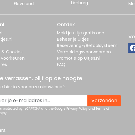
Limburg
Flevoland
Me
nl
Ontdek
ct
Meld je uitje gratis aan
Vo
tjes.nl
Beheer je uitjes
Reservering-/Betaalsysteem
y & Cookies
Vermeldingsvoorwaarden
 voorkeuren
Promotie op Uitjes.nl
res
FAQ
je verrassen, blijf op de hoogte
 je hier in voor onze nieuwsbrief:
Verzenden
 is protected by reCAPTCHA and the Google
Privacy Policy
and
Terms of
pply.
ers