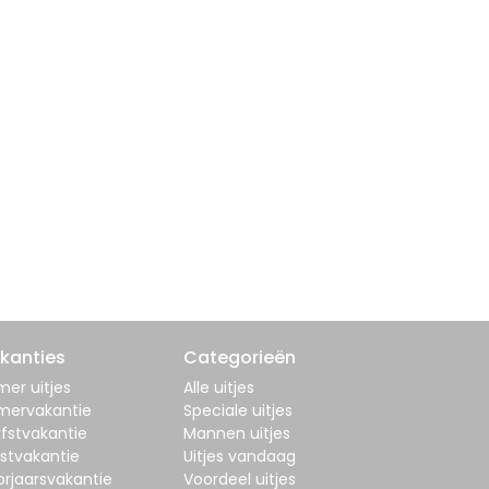
kanties
Categorieën
er uitjes
Alle uitjes
mervakantie
Speciale uitjes
fstvakantie
Mannen uitjes
stvakantie
Uitjes vandaag
orjaarsvakantie
Voordeel uitjes