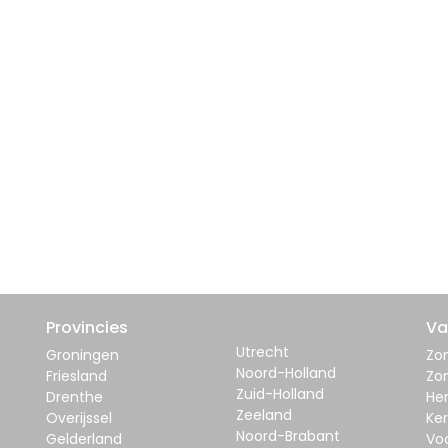
Provincies
Va
Utrecht
Groningen
Zom
Noord-Holland
Friesland
Zo
Zuid-Holland
Drenthe
Her
Zeeland
Overijssel
Ker
Noord-Brabant
Gelderland
Vo