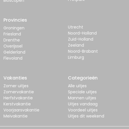
Bioscopen
Provincies
Utrecht
Groningen
Noord-Holland
Friesland
Zuid-Holland
Drenthe
Zeeland
Overijssel
Noord-Brabant
Gelderland
Limburg
Flevoland
Vakanties
Categorieën
Zomer uitjes
Alle uitjes
Zomervakantie
Speciale uitjes
Herfstvakantie
Mannen uitjes
Kerstvakantie
Uitjes vandaag
Voorjaarsvakantie
Voordeel uitjes
Meivakantie
Uitjes dit weekend