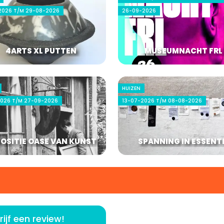
2026 T/M 29-08-2026
26-09-2026
4ARTS XL PUTTEN
MUSEUMNACHT FRL
HUIZEN
2026 T/M 27-09-2026
13-07-2026 T/M 08-08-2026
OSITIE OASE VAN KUNST
SPANNING IN ESSENT
rijf een review!