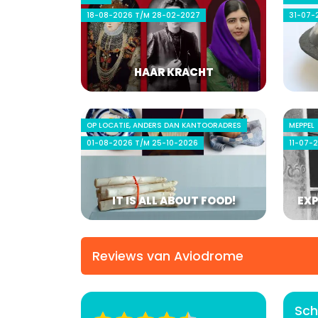
18-08-2026 T/M 28-02-2027
31-07-
HAAR KRACHT
OP LOCATIE, ANDERS DAN KANTOORADRES
MEPPEL
01-08-2026 T/M 25-10-2026
11-07-
IT IS ALL ABOUT FOOD!
EXP
Reviews van Aviodrome
Sch