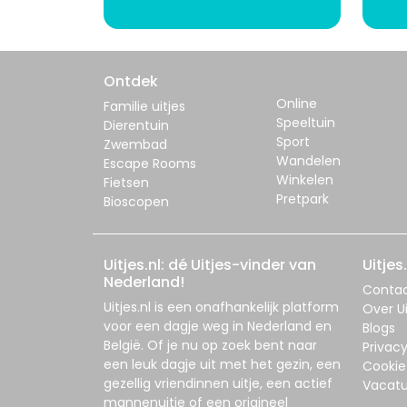
Ontdek
Online
Familie uitjes
Speeltuin
Dierentuin
Sport
Zwembad
Wandelen
Escape Rooms
Winkelen
Fietsen
Pretpark
Bioscopen
Uitjes.nl: dé Uitjes-vinder van
Uitjes.
Nederland!
Conta
Uitjes.nl
is een onafhankelijk platform
Over Ui
voor een dagje weg in Nederland en
Blogs
België. Of je nu op zoek bent naar
Privac
een leuk dagje uit met het gezin, een
Cookie
gezellig vriendinnen uitje, een actief
Vacatu
mannenuitje of een origineel