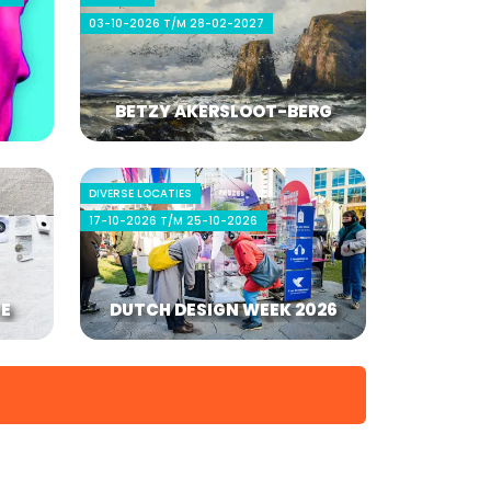
03-10-2026 T/M 28-02-2027
BETZY AKERSLOOT-BERG
DIVERSE LOCATIES
17-10-2026 T/M 25-10-2026
IE
DUTCH DESIGN WEEK 2026