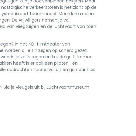
liegtuigen kun je ook vanbinnen bekijken. Maar
de nostalgische verkeerstoren is het zicht op de
elystad Airport fenomenaal! Meerdere malen
ingen. De vrijwilligers nemen je vol
d van vliegtuigen en de luchtvaart van toen
liegen? In het 4D-filmtheater van
worden al je zintuigen op scherp gezet.
waarin je zelfs regen en koude golfstromen
akken heeft is er ook een piloten- en
lle opdrachten succesvol uit en ga naar huis
 Sla je vleugels uit bij Luchtvaartmuseum