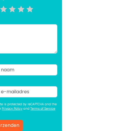
ite is protected by reCAPTCHA and the
e
Privacy Policy
and
Terms of Service
rzenden