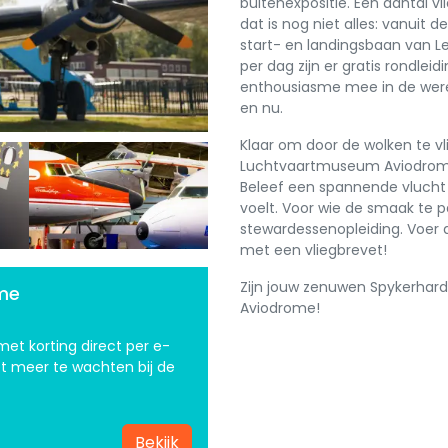
buitenexpositie. Een aantal v
dat is nog niet alles: vanuit 
start- en landingsbaan van L
per dag zijn er gratis rondleid
enthousiasme mee in de werel
en nu.
Klaar om door de wolken te v
Luchtvaartmuseum Aviodrome 
Beleef een spannende vlucht 
Next
voelt. Voor wie de smaak te p
stewardessenopleiding. Voer a
met een vliegbrevet!
Zijn jouw zenuwen Spykerhard?
ome
Aviodrome!
 met korting direct per e-
et meer te wachten bij de
Bekijk