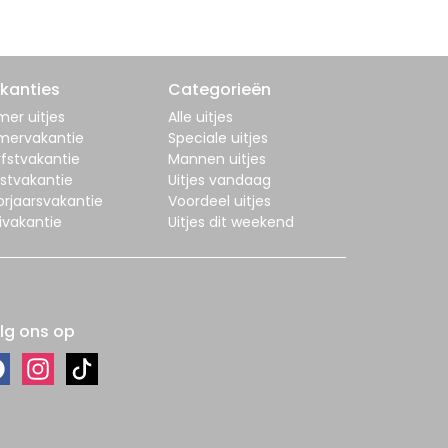
kanties
Categorieën
er uitjes
Alle uitjes
mervakantie
Speciale uitjes
fstvakantie
Mannen uitjes
stvakantie
Uitjes vandaag
orjaarsvakantie
Voordeel uitjes
ivakantie
Uitjes dit weekend
lg ons op