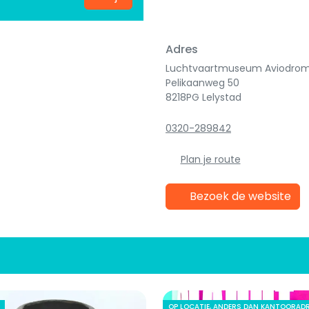
Adres
Luchtvaartmuseum Aviodro
Pelikaanweg 50
8218PG Lelystad
0320-289842
Plan je route
Bezoek de website
OP LOCATIE, ANDERS DAN KANTOORAD