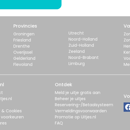
Provincies
Va
Utrecht
Groningen
Zom
Noord-Holland
Friesland
Zo
Zuid-Holland
Drenthe
Her
Zeeland
Overijssel
Ker
Noord-Brabant
Gelderland
Vo
Limburg
Flevoland
Me
nl
Ontdek
ct
Meld je uitje gratis aan
Vo
tjes.nl
Beheer je uitjes
Reservering-/Betaalsysteem
y & Cookies
Vermeldingsvoorwaarden
 voorkeuren
Promotie op Uitjes.nl
res
FAQ