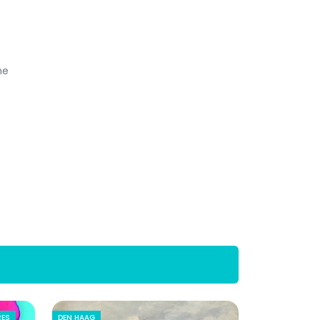
me
RES
DEN HAAG