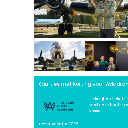
Previous
Kaartjes met korting voor Aviodr
Je krijgt de tickets
mail en je hoeft ni
kassa.
Ticket vanaf € 17,95