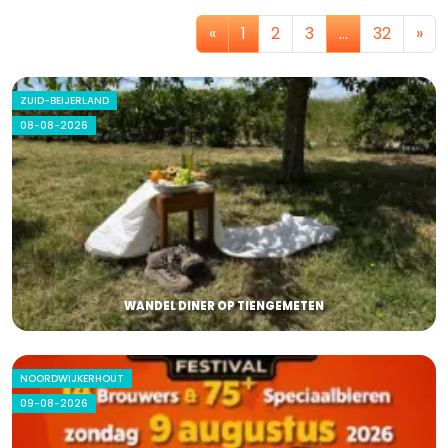
«
1
2
3
…
32
»
ZUID-BEIJERLAND
08-08-2026
WANDEL DINER OP TIENGEMETEN
NOORDWIJKERHOUT
09-08-2026