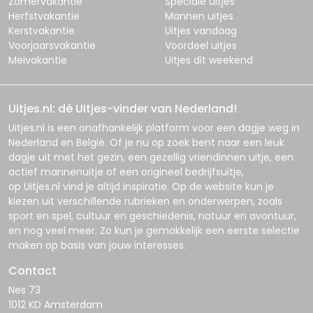
Zomervakantie
Speciale uitjes
Herfstvakantie
Mannen uitjes
Kerstvakantie
Uitjes vandaag
Voorjaarsvakantie
Voordeel uitjes
Meivakantie
Uitjes dit weekend
Uitjes.nl: dé Uitjes-vinder van Nederland!
Uitjes.nl
is een onafhankelijk platform voor een dagje weg in
Nederland en België. Of je nu op zoek bent naar een leuk
dagje uit met het gezin, een gezellig vriendinnen uitje, een
actief mannenuitje of een origineel bedrijfsuitje,
op
Uitjes.nl
vind je altijd inspiratie. Op de website kun je
kiezen uit verschillende rubrieken en onderwerpen, zoals
sport en spel, cultuur en geschiedenis, natuur en avontuur,
en nog veel meer. Zo kun je gemakkelijk een eerste selectie
maken op basis van jouw interesses.
Contact
Nes 73
1012 KD Amsterdam