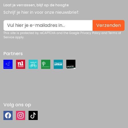
Laat je verrassen, blijf op de hoogte
Schrijf je hier in voor onze nieuwsbrief:
Verzenden
This site is protected by reCAPTCHA and the Google
Privacy Policy
and
Terms of
Service
apply.
Partners
Volg ons op