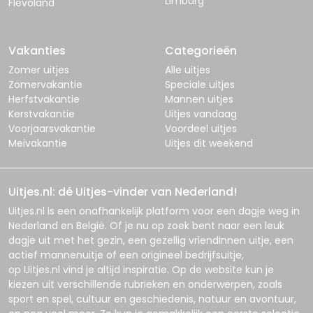
Limburg
Flevoland
Vakanties
Categorieën
Zomer uitjes
Alle uitjes
Zomervakantie
Speciale uitjes
Herfstvakantie
Mannen uitjes
Kerstvakantie
Uitjes vandaag
Voorjaarsvakantie
Voordeel uitjes
Meivakantie
Uitjes dit weekend
Uitjes.nl: dé Uitjes-vinder van Nederland!
Uitjes.nl
is een onafhankelijk platform voor een dagje weg in
Nederland en België. Of je nu op zoek bent naar een leuk
dagje uit met het gezin, een gezellig vriendinnen uitje, een
actief mannenuitje of een origineel bedrijfsuitje,
op
Uitjes.nl
vind je altijd inspiratie. Op de website kun je
kiezen uit verschillende rubrieken en onderwerpen, zoals
sport en spel, cultuur en geschiedenis, natuur en avontuur,