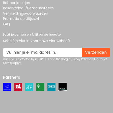
Beheer je uitjes
Reservering-/Betaalsysteem
Vermeldingsvoorwaarden
Promotie op Uitjes.nl
FAQ
Laat je verrassen, blijf op de hoogte
Schrijf je hier in voor onze nieuwsbrief:
Verzenden
This site is protected by reCAPTCHA and the Google
Privacy Policy
and
Terms of
Service
apply.
Partners