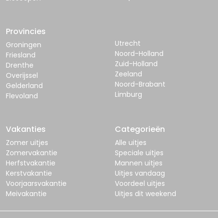
Provincies
Utrecht
Groningen
Noord-Holland
Friesland
Zuid-Holland
Drenthe
Zeeland
Overijssel
Noord-Brabant
Gelderland
Limburg
Flevoland
Vakanties
Categorieën
Zomer uitjes
Alle uitjes
Zomervakantie
Speciale uitjes
Herfstvakantie
Mannen uitjes
Kerstvakantie
Uitjes vandaag
Voorjaarsvakantie
Voordeel uitjes
Meivakantie
Uitjes dit weekend