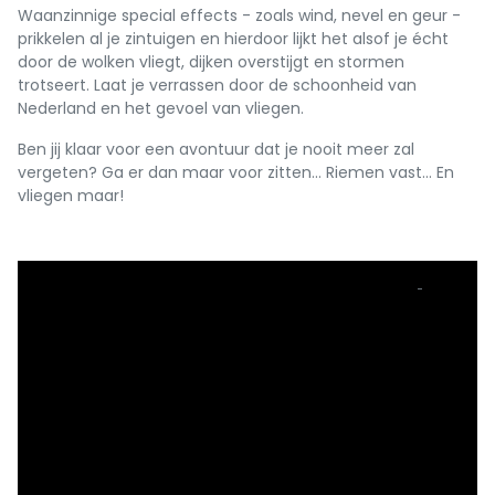
Waanzinnige special effects - zoals wind, nevel en geur -
prikkelen al je zintuigen en hierdoor lijkt het alsof je écht
door de wolken vliegt, dijken overstijgt en stormen
trotseert. Laat je verrassen door de schoonheid van
Nederland en het gevoel van vliegen.
Ben jij klaar voor een avontuur dat je nooit meer zal
vergeten? Ga er dan maar voor zitten… Riemen vast… En
vliegen maar!