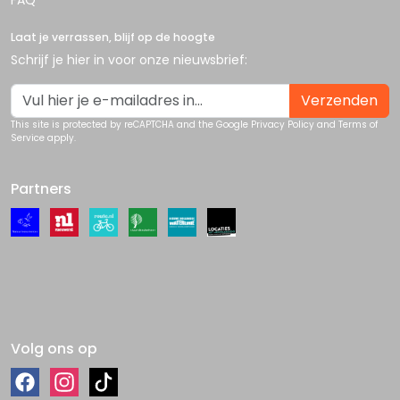
FAQ
Laat je verrassen, blijf op de hoogte
Schrijf je hier in voor onze nieuwsbrief:
Verzenden
This site is protected by reCAPTCHA and the Google
Privacy Policy
and
Terms of
Service
apply.
Partners
Volg ons op