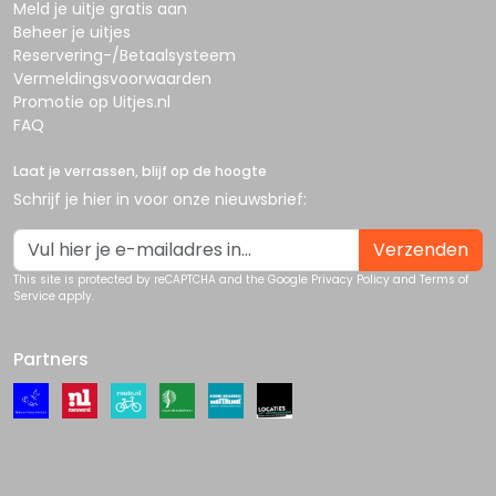
Meld je uitje gratis aan
Beheer je uitjes
Reservering-/Betaalsysteem
Vermeldingsvoorwaarden
Promotie op Uitjes.nl
FAQ
Laat je verrassen, blijf op de hoogte
Schrijf je hier in voor onze nieuwsbrief:
Verzenden
This site is protected by reCAPTCHA and the Google
Privacy Policy
and
Terms of
Service
apply.
Partners