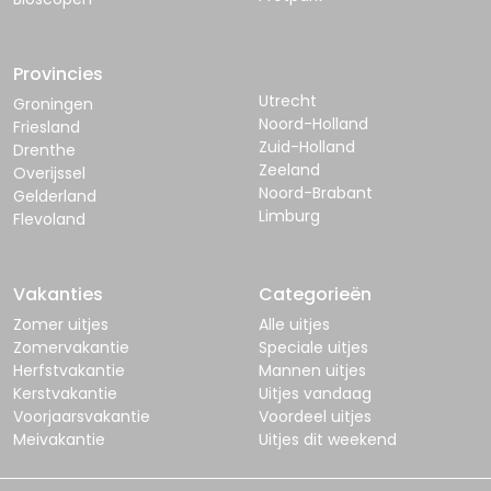
Provincies
Utrecht
Groningen
Noord-Holland
Friesland
Zuid-Holland
Drenthe
Zeeland
Overijssel
Noord-Brabant
Gelderland
Limburg
Flevoland
Vakanties
Categorieën
Zomer uitjes
Alle uitjes
Zomervakantie
Speciale uitjes
Herfstvakantie
Mannen uitjes
Kerstvakantie
Uitjes vandaag
Voorjaarsvakantie
Voordeel uitjes
Meivakantie
Uitjes dit weekend