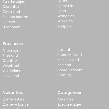
Online
Familie uitjes
Speeltuin
Dierentuin
Sport
Zwembad
Wandelen
Escape Rooms
Winkelen
Fietsen
Pretpark
Bioscopen
Provincies
Utrecht
Groningen
Noord-Holland
Friesland
Zuid-Holland
Drenthe
Zeeland
Overijssel
Noord-Brabant
Gelderland
Limburg
Flevoland
Vakanties
Categorieën
Zomer uitjes
Alle uitjes
Zomervakantie
Speciale uitjes