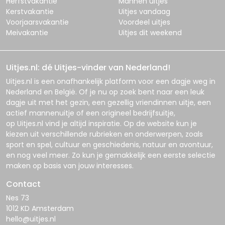
Herfstvakantie
Mannen uitjes
Kerstvakantie
Uitjes vandaag
Voorjaarsvakantie
Voordeel uitjes
Meivakantie
Uitjes dit weekend
Uitjes.nl: dé Uitjes-vinder van Nederland!
Uitjes.nl
is een onafhankelijk platform voor een dagje weg in
Nederland en België. Of je nu op zoek bent naar een leuk
dagje uit met het gezin, een gezellig vriendinnen uitje, een
actief mannenuitje of een origineel bedrijfsuitje,
op
Uitjes.nl
vind je altijd inspiratie. Op de website kun je
kiezen uit verschillende rubrieken en onderwerpen, zoals
sport en spel, cultuur en geschiedenis, natuur en avontuur,
en nog veel meer. Zo kun je gemakkelijk een eerste selectie
maken op basis van jouw interesses.
Contact
Nes 73
1012 KD Amsterdam
hello@uitjes.nl