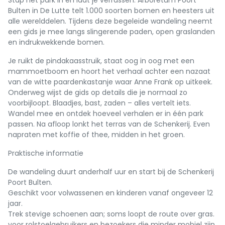
Stap het park in en laat je verrassen. Arboretum Poort
Bulten in De Lutte telt 1.000 soorten bomen en heesters uit
alle werelddelen. Tijdens deze begeleide wandeling neemt
een gids je mee langs slingerende paden, open graslanden
en indrukwekkende bomen.
Je ruikt de pindakaasstruik, staat oog in oog met een
mammoetboom en hoort het verhaal achter een nazaat
van de witte paardenkastanje waar Anne Frank op uitkeek.
Onderweg wijst de gids op details die je normaal zo
voorbijloopt. Blaadjes, bast, zaden – alles vertelt iets.
Wandel mee en ontdek hoeveel verhalen er in één park
passen. Na afloop lonkt het terras van de Schenkerij. Even
napraten met koffie of thee, midden in het groen.
Praktische informatie
De wandeling duurt anderhalf uur en start bij de Schenkerij
Poort Bulten.
Geschikt voor volwassenen en kinderen vanaf ongeveer 12
jaar.
Trek stevige schoenen aan; soms loopt de route over gras.
voor rolstoelgebruikers en bezoekers die minder mobiel zijn