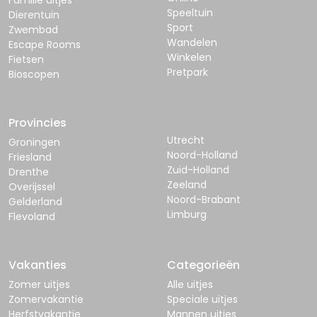
Familie uitjes
Speeltuin
Dierentuin
Sport
Zwembad
Wandelen
Escape Rooms
Winkelen
Fietsen
Pretpark
Bioscopen
Provincies
Utrecht
Groningen
Noord-Holland
Friesland
Zuid-Holland
Drenthe
Zeeland
Overijssel
Noord-Brabant
Gelderland
Limburg
Flevoland
Vakanties
Categorieën
Zomer uitjes
Alle uitjes
Zomervakantie
Speciale uitjes
Herfstvakantie
Mannen uitjes