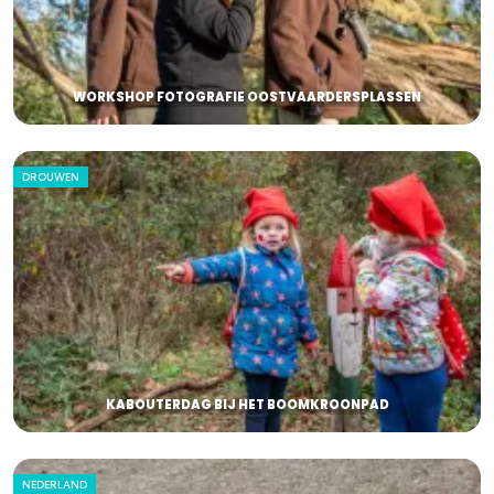
WORKSHOP FOTOGRAFIE OOSTVAARDERSPLASSEN
DROUWEN
KABOUTERDAG BIJ HET BOOMKROONPAD
NEDERLAND