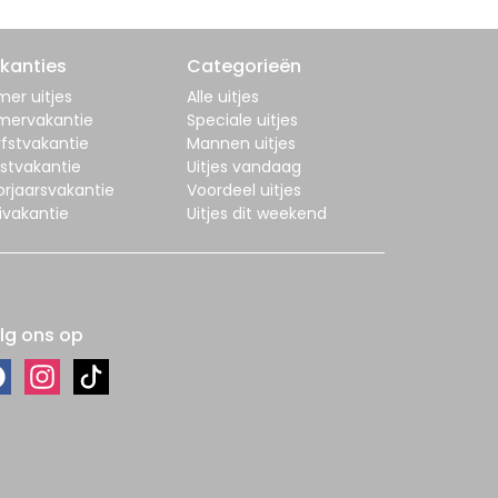
kanties
Categorieën
er uitjes
Alle uitjes
mervakantie
Speciale uitjes
fstvakantie
Mannen uitjes
stvakantie
Uitjes vandaag
orjaarsvakantie
Voordeel uitjes
ivakantie
Uitjes dit weekend
lg ons op