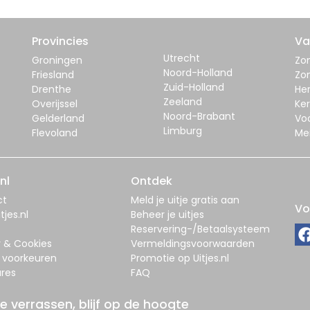
Provincies
Va
Utrecht
Groningen
Zom
Noord-Holland
Friesland
Zo
Zuid-Holland
Drenthe
Her
Zeeland
Overijssel
Ker
Noord-Brabant
Gelderland
Vo
Limburg
Flevoland
Me
nl
Ontdek
ct
Meld je uitje gratis aan
Vo
tjes.nl
Beheer je uitjes
Reservering-/Betaalsysteem
y & Cookies
Vermeldingsvoorwaarden
 voorkeuren
Promotie op Uitjes.nl
res
FAQ
je verrassen, blijf op de hoogte