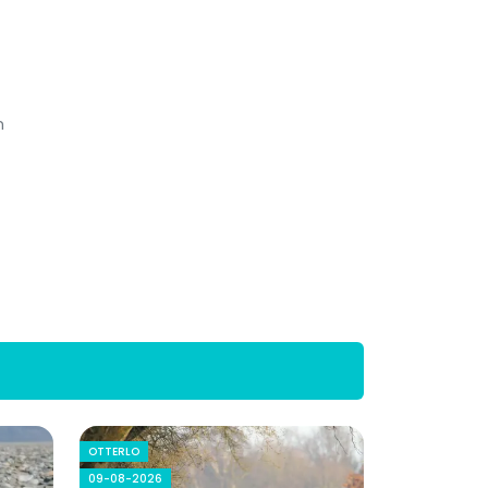
n
OTTERLO
09-08-2026