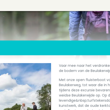
Vaar mee naar het verdronken
de bodem van de Beulakerwijd
Met onze open fluisterboot v
Beulakerweg, tot waar die in h
tijdens deze excursie bevaren
weidse Beulakerwijde op. Op 
levendige&nbsp;turfstekersdo
kunstwerk, dat de oude kerkt