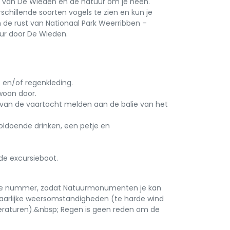
an van De Wieden en de natuur om je heen.
chillende soorten vogels te zien en kun je
 de rust van Nationaal Park Weerribben –
ur door De Wieden.
en/of regenkleding.
woon door.
 van de vaartocht melden aan de balie van het
ldoende drinken, een petje en
e excursieboot.
ele nummer, zodat Natuurmonumenten je kan
evaarlijke weersomstandigheden (te harde wind
eraturen).&nbsp; Regen is geen reden om de