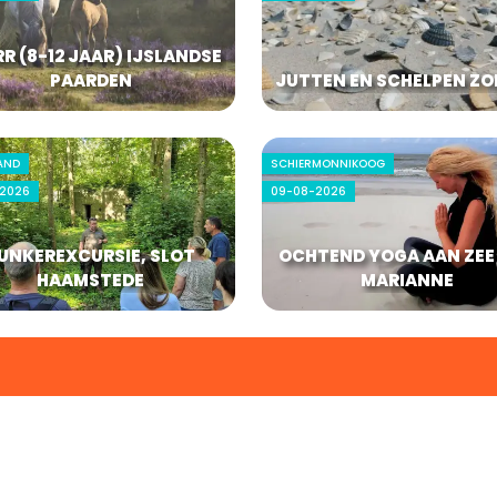
R (8-12 JAAR) IJSLANDSE
PAARDEN
JUTTEN EN SCHELPEN ZO
AND
SCHIERMONNIKOOG
2026
09-08-2026
UNKEREXCURSIE, SLOT
OCHTEND YOGA AAN ZEE
HAAMSTEDE
MARIANNE