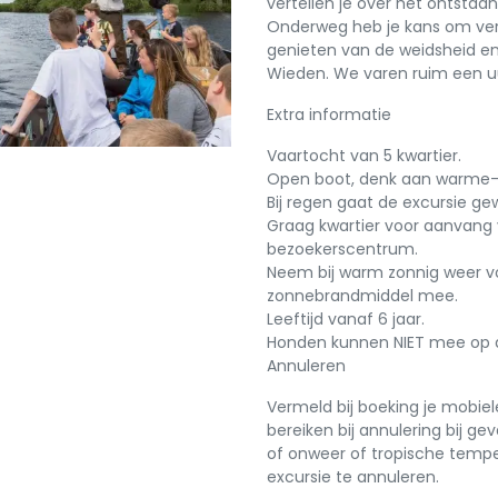
vertellen je over het ontsta
Onderweg heb je kans om vers
genieten van de weidsheid en
Wieden. We varen ruim een u
Extra informatie
Vaartocht van 5 kwartier.
Open boot, denk aan warme- 
Bij regen gaat de excursie ge
Graag kwartier voor aanvang
bezoekerscentrum.
Neem bij warm zonnig weer vo
zonnebrandmiddel mee.
Leeftijd vanaf 6 jaar.
Honden kunnen NIET mee op d
Annuleren
Vermeld bij boeking je mobi
bereiken bij annulering bij g
of onweer of tropische temp
excursie te annuleren.