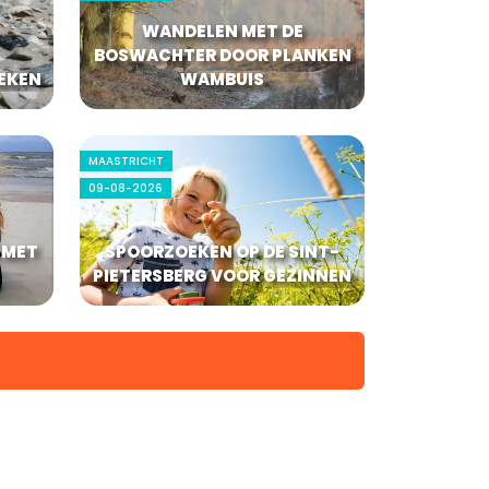
WANDELEN MET DE
BOSWACHTER DOOR PLANKEN
EKEN
WAMBUIS
MAASTRICHT
09-08-2026
 MET
SPOORZOEKEN OP DE SINT-
PIETERSBERG VOOR GEZINNEN