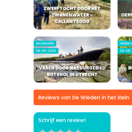
ZWERFTOCHT DOOR HET
ZWANENWATER -
OERR
CALLANTSOOG
WAVERVEEN
NEDERL
09-08-2026
09-08-
VAREN DOOR NATUURGEBIED
B
BOTSHOL IN UTRECHT
Reviews van De Wieden in het klein
Schrijf een review!