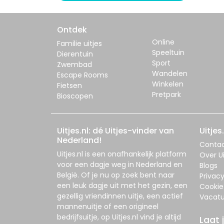
Ontdek
Online
Familie uitjes
Speeltuin
Dierentuin
Sport
Zwembad
Wandelen
Escape Rooms
Winkelen
Fietsen
Pretpark
Bioscopen
Uitjes.nl: dé Uitjes-vinder van
Uitjes.
Nederland!
Conta
Uitjes.nl
is een onafhankelijk platform
Over Ui
voor een dagje weg in Nederland en
Blogs
België. Of je nu op zoek bent naar
Privac
een leuk dagje uit met het gezin, een
Cookie
gezellig vriendinnen uitje, een actief
Vacatu
mannenuitje of een origineel
bedrijfsuitje, op
Uitjes.nl
vind je altijd
Laat 