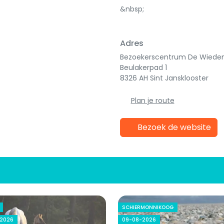
&nbsp;
Adres
Bezoekerscentrum De Wiede
Beulakerpad 1
8326 AH Sint Jansklooster
Plan je route
Bezoek de website
SCHIERMONNIKOOG
2026
09-08-2026