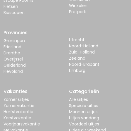
Escape Rooms
Winkelen
Fietsen
Pretpark
Bioscopen
Provincies
Utrecht
Groningen
Noord-Holland
Friesland
Zuid-Holland
Drenthe
Zeeland
Overijssel
Noord-Brabant
Gelderland
Limburg
Flevoland
Vakanties
Categorieën
Zomer uitjes
Alle uitjes
Zomervakantie
Speciale uitjes
Herfstvakantie
Mannen uitjes
Kerstvakantie
Uitjes vandaag
Voorjaarsvakantie
Voordeel uitjes
Meivakantie
Uitjes dit weekend