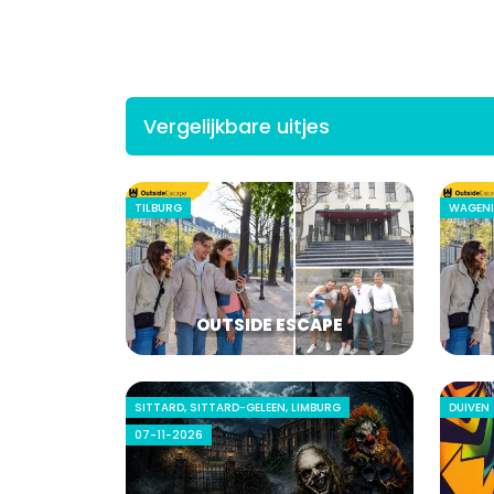
Vergelijkbare uitjes
TILBURG
WAGEN
OUTSIDE ESCAPE
SITTARD, SITTARD-GELEEN, LIMBURG
DUIVEN
07-11-2026