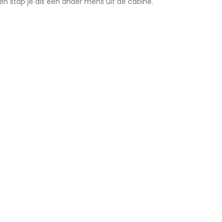
en stap je als een ander mens uit de cabine.