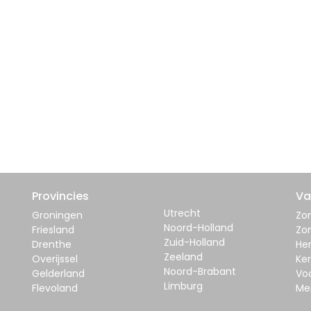
Provincies
Va
Utrecht
Groningen
Zom
Noord-Holland
Friesland
Zo
Zuid-Holland
Drenthe
Her
Zeeland
Overijssel
Ker
Noord-Brabant
Gelderland
Vo
Limburg
Flevoland
Me