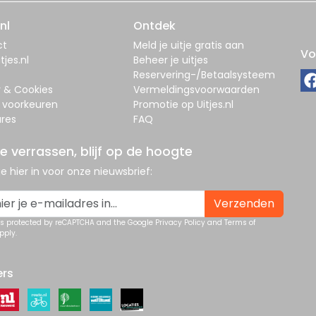
nl
Ontdek
ct
Meld je uitje gratis aan
Vo
tjes.nl
Beheer je uitjes
Reservering-/Betaalsysteem
y & Cookies
Vermeldingsvoorwaarden
 voorkeuren
Promotie op Uitjes.nl
res
FAQ
je verrassen, blijf op de hoogte
 je hier in voor onze nieuwsbrief:
Verzenden
 is protected by reCAPTCHA and the Google
Privacy Policy
and
Terms of
pply.
ers