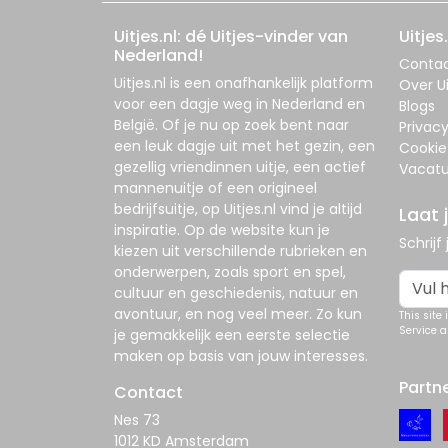
Uitjes.nl: dé Uitjes-vinder van
Uitjes.
Nederland!
Conta
Uitjes.nl
is een onafhankelijk platform
Over Ui
voor een dagje weg in Nederland en
Blogs
België. Of je nu op zoek bent naar
Privac
een leuk dagje uit met het gezin, een
Cookie
gezellig vriendinnen uitje, een actief
Vacatu
mannenuitje of een origineel
bedrijfsuitje, op
Uitjes.nl
vind je altijd
Laat 
inspiratie. Op de website kun je
Schrijf
kiezen uit verschillende rubrieken en
onderwerpen, zoals sport en spel,
cultuur en geschiedenis, natuur en
avontuur, en nog veel meer. Zo kun
This site
Service
a
je gemakkelijk een eerste selectie
maken op basis van jouw interesses.
Partn
Contact
Nes 73
1012 KD Amsterdam