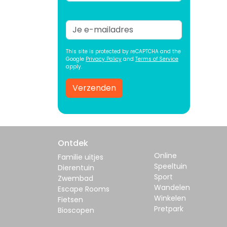
This site is protected by reCAPTCHA and the
Google
Privacy Policy
and
Terms of Service
apply.
Verzenden
Ontdek
Online
Familie uitjes
Speeltuin
Dierentuin
Sport
Zwembad
Wandelen
Escape Rooms
Winkelen
Fietsen
Pretpark
Bioscopen