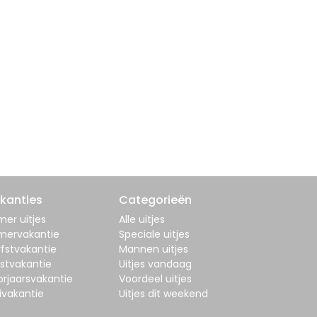
kanties
Categorieën
er uitjes
Alle uitjes
mervakantie
Speciale uitjes
fstvakantie
Mannen uitjes
stvakantie
Uitjes vandaag
orjaarsvakantie
Voordeel uitjes
ivakantie
Uitjes dit weekend